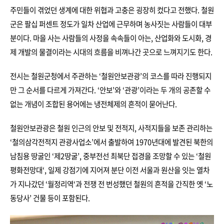
주민들이 겪었던 생계에 대한 위협과 고충은 굉장히 컸다고 전했다. 철원
군은 팔십 퍼센트 정도가 일차 산업에 근무하며 농사짓는 사람들이 대부
분이다. 마을 사는 사람들의 사정을 속속들이 아는, 산업화와 도시화, 경
제 개발의 물결이라는 시대의 흐름을 비껴나간 곳으로 느껴지기도 한다.
전시는 철원군청에서 주관하는 ‘철원안보관광’의 코스를 따라 진행되지
만 그 순서를 다르게 가져간다. ‘안보’와 ‘관광’이라는 두 개의 공존할 수
없는 개념이 조합된 용어에는 냉전체제의 흔적이 묻어난다.
철원안보관광은 철원 인근의 안보 및 전적지, 사적지들을 보존 관리하는
‘철의삼각전적지 관광사업소’에서 출발하여 1970년대에 발견된 북한의
남침용 땅굴인 ‘제2땅굴’, 중부전선 최북단 접경을 조망할 수 있는 ‘철원
평화전망대‘, 일제 강점기에 지어져 분단 이전 서울과 원산을 잇는 열차
가 지나갔던 ‘월정리역‘과 전쟁 전 번성했던 철원의 흔적을 간직한 옛 ‘노
동당사’ 건물 등이 포함된다.