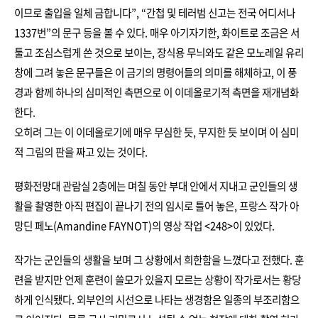
이므로 출입을 일체 금합니다”, “간첩 및 테러범 신고는 전국 어디서나
1337번”의 문구 등을 볼 수 있다. 매우 아기자기한, 화이트로 조금은 서
툴고 조심스럽게 쓴 것으로 보이는, 장식용 무늬와도 같은 모노레일 유리
창에 그려 놓은 문구들은 이 금기의 명령어들의 의미를 해체하고, 이 풍
경과 함께 하나의 심미적인 측면으로 이 이데올로기적 측면을 재개념화
한다.
오히려 그는 이 이데올로기에 매우 무심한 듯, 무지한 듯 보이며 이 심미
적 그림의 판을 짜고 있는 것이다.
평화전망대 관람실 2층에는 며칠 동안 부대 안에서 지내고 군인들의 생
활을 촬영한 아직 편집이 끝나기 전의 임시로 틀어 놓은, 프랑스 작가 아
망딘 페노(Amandine FAYNOT)의 영상 작업 <248>이 있었다.
작가는 군인들의 생활을 보며 그 상황에서 희한함을 느꼈다고 전했다. 훈
련을 받지만 언제 훈련이 쓸모가 있을지 모르는 상황이 작가로서는 황당
하게 인식됐다. 외부인의 시선으로 나타는 생경함은 일종의 부조리함으