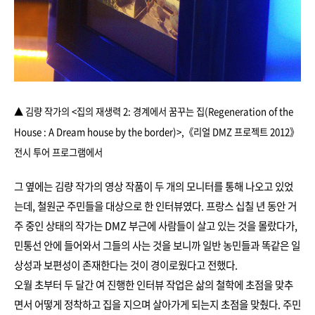
▲ 김량 작가의 <집의 재생력 2: 경계에서 꿈꾸는 집(Regeneration of the
House : A Dream house by the border)>,
《리얼 DMZ 프로젝트 2012》
전시 투어 프로그램에서
그 옆에는 김량 작가의 영상 작품이 두 개의 모니터를 통해 나오고 있었
는데, 철원군 주민들을 대상으로 한 인터뷰였다. 프랑스 십칠 년 동안 거
주 중인 상태의 작가는 DMZ 부근에 사람들이 살고 있는 것을 몰랐다가,
민통선 안에 들어와서 그들의 사는 것을 보니까 일반 농민들과 똑같은 일
상성과 보편성이 존재한다는 것이 경이로웠다고 전했다.
오월 초부터 두 달간 여 진행한 인터뷰 작업은 삶의 철학에 초점을 맞추
면서 어떻게 정착하고 집을 지으며 살아가게 되는지 초점을 맞췄다. 주민