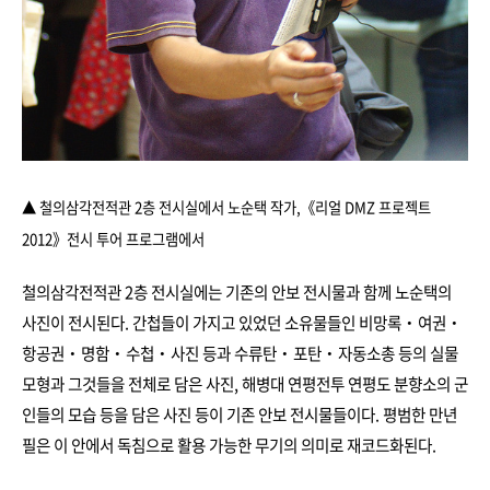
▲ 철의삼각전적관 2층 전시실에서 노순택 작가
,
《리얼 DMZ 프로젝트
2012》전시 투어 프로그램에서
철의삼각전적관 2층 전시실에는 기존의 안보 전시물과 함께 노순택의
사진이 전시된다. 간첩들이 가지고 있었던 소유물들인 비망록‧여권‧
항공권‧명함‧수첩‧사진 등과 수류탄‧포탄‧자동소총 등의 실물
모형과 그것들을 전체로 담은 사진, 해병대 연평전투 연평도 분향소의 군
인들의 모습 등을 담은 사진 등이 기존 안보 전시물들이다. 평범한 만년
필은 이 안에서 독침으로 활용 가능한 무기의 의미로 재코드화된다.