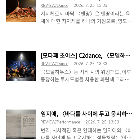
퍼포먼스를 동시에 바라보는 후자를 마찬가
REVIEW/Dance
2026. 7. 25. 13:33
이는 뒤섞이지 않음을 말한다. 또는 개별 기
지로 전면 기각―일부 수용―함으로써 가능
지지체로서 바닥 〈맨땅〉은 맨땅이라는 육
호로서 자족적이다, 또는 과잉되어 있다. 이
하다. 여기서 아마도 중앙..
체에 대한 지지체를 하나의 기원으로, 영도로
것은 ‘개꿈’(이기에 가능한 것)이 아니라―포
두는데, 이는 맨땅을 매체로서 탐문한다는 것
스트모던의 낡은 비유에 가깝다.―, 반대로
을 의미하며, 맨땅의 연장선상에서 움직임을
그것을 가능하게 하기 위해 강도를 주입한 것
탐색해 간다는 걸 또한 의미한다. 소위 맨땅
이(기에 개꿈이 가능하)다. 곧 개꿈은 은유적
에의 몸, 맨땅과의 교감 작용을 통해 〈맨
으로 성립하는 것이 아니라, 환유적으로 도달
[모다페 초이스] C2dance, 〈모델하우
땅〉은 무엇을 드러내고자 하는 것인가. 이는
하는 무엇이다. 개별 퍼포머들은 서로가 아니
REVIEW/Dance
2026. 7. 25. 13:33
쉬이 아무것도 없이 시작하는 우리의 현실,
라, 점성의 하얀 물질, 반죽 같고 비정형의 구
〈모델하우스〉는 시작 시의 워킹패드, 이후
곤궁한 삶에 대한 상투적인 비유로 환원될 위
체이며 한 손에 제법 큼지..
등장하는 투시도법을 차용한 파란색 그래픽
험을 갖는데, 그것은 신체적인 것이 단순히
이미지 패널로 구현한 ‘모델하우스’를 주요한
비언어적인 것으로 재현될 수 있는 위험의 그
오브제로 등장시킨다. 전자가 신체의 직접적
반대편에 위치한다. 곧 신체-움직임이 실은
지지체라면, 후자는 배경으로서 공간감을 가
언어적이라는 것이 아니라, 언어를 경유할 수
설한다. 이층 침대가 잠깐 등장하는 한편, 회
밖에 없으며, 또한 그 언어를 궁극에는 가로
임지애, 〈바다를 사이에 두고 응시하는 섬
색 정장에 흰색 선분이 동일한 간격으로 연이
지를 수 있어야 한다는, 가로지를 수밖에 없
REVIEW/Performance
2026. 7. 25. 13:33
어 그려져 4선을 이룬, 특정 브랜드를 떠올리
다는 것이다. 이는 언어와 신체가 양립할 수
번역, 시차적인 혹은 연대하는 임지애의 〈바
게 하는 무늬로 응결되는 의상 역시 하나의
있는 근거를, 또한 그..
다를 사이에 두고 응시하는 섬들처럼〉(이하
주요한 이미지를 그린다. 전자에서, 처음 발