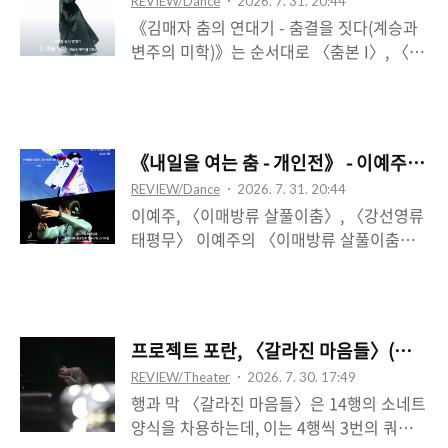
REVIEW/Dance
2026. 7. 31. 20:44
적으로 그 생명이 가시화된다. 무대 상수와
을 상정하며, 중앙 공간을 한 순간에 그 둘이
《김매자 춤의 연대기 - 춤결을 짓다(계승과
하수 가에 각각 3대씩 세워진 형광등 스탠드
고속도로 한복판으..
변주의 미학)》는 순서대로 〈춤본 I〉, 〈일
에 형광등 하나를 끼워 넣음과 함께 공간을
무〉, 〈광〉 세 작업을 모았는데―각각 김
구동하고 동시에 지배하는 디제시스 사운드
미선, 김성의, 손미정이 독무를, 김지영, 백주
―형광등과 동기화되는 지점으로 삽입되며
희, 고경혜, 황인정이 세 공연의 군무를 맡았
공간과 결착한다.―가 출현하면서, 두 개의
다.―, 전통의 형식을 가져오고 활용하되 자
별이 충돌함을 가정한 1장에서의 타 별의 새
《내일을 여는 춤 - 개인전》 - 이예주, 조
연과 맺는 존재의 뜻과 숨에 대한 강조를 통
로운 생명체가 먼저 도착한 데 이어, 그것이
REVIEW/Dance
2026. 7. 31. 20:44
한 세계관의 새로운 정립으로써 거대하고 극
실험실 체제와 결속하며 이후 실험을 통해
이예주, 〈이매방류 살풀이춤〉, 〈강선영류
적인 세계 환경 내 존재의 체험 양식을 구성
‘재’탄생하게 됨의 계기를 여..
태평무〉 이예주의 〈이매방류 살풀이춤〉
하고, 동시에 세계의 생성 구조 내 존재의 역
은 살을 맺고 푸는데[기경결해(起景結解)],
량과 힘을 창발시킨다고 할 수 있었다. 일종
역설적으로 풀기 위해 먼저 맺힌다. 살은 부
의 ‘전통으로서 김매자’를 상정하는 가운데,
정적 대상으로 따로 분리될 수 있는 것이 아
“계승과 변주”라는 것은 내재적 차원을 벗어
니라 감정으로 체현되는데, 그 결과 춤은 비
나게 되며, 일견 형용 모순적인 전제로 느껴
프로젝트 포란, 〈갈라진 마음들〉(윤성원 
극과 희극을 횡단하는, 비극이 희극으로 융해
지는데, “연대기”적 시간관을 계속 유지하기
REVIEW/Theater
2026. 7. 30. 17:49
되는 과정으로 나타난다. 그러니까 살을 경계
위해서는‘변주’보다는 ‘계승’에 초점을 맞춰
행과 막 〈갈라진 마음들〉은 14행의 소네트
하여 ‘품고’ (체화된 그) 살을 기꺼이 흘려보낸
야 하기 때문..
양식을 차용하는데, 이는 4행씩 3번의 쿼트레
다. 이때 흰 수건은 신체 외재적인 예외적 대