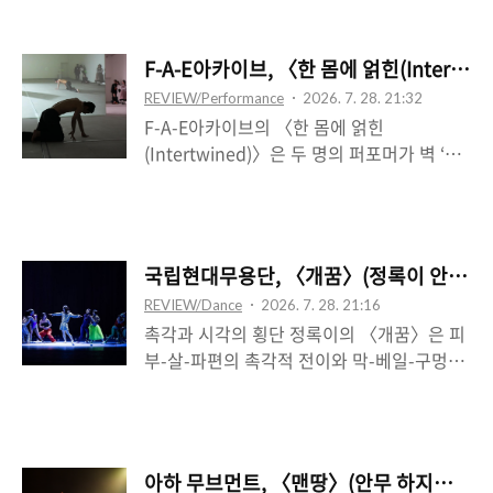
체의 전반적인 상태를 상징적으로 나타낸다
람인 양 걸어가는 모습을 취하는 첫 이미지가
는 인상을 준다. 그리고 이는 수건을 펼쳐서
보여주는 일종의 인형극적 재현의 양상은 짧
오른쪽 어깨가 마치 탈구되듯 힘이 빠지며 내
F-A-E아카이브, 〈한 몸에 얽힌(Intertw
지만 인상적인데, 이는 이후 두 사람―김혜현
려가는 순간의 고꾸라짐으로 연결된다. 장구
REVIEW/Performance
2026. 7. 28. 21:32
과 곽민우―이 만나 주로 지팡이 하나만 가지
가 두드러지며 어떤 정체 구간이 만들어지는
F-A-E아카이브의 〈한 몸에 얽힌
고 주고받는 긴밀한 관계로 진척되는 과정을
데, 이때 장구는 중심을 잡으면서..
(Intertwined)〉은 두 명의 퍼포머가 벽 ‘너
예기하는 상징적 장면으로서 결정적이다. 지
머’의 카메라와 스크린-벽에 각각 반향하며
팡이의 굴곡 있는 손잡이의 특성상, 손목을
카메라-스크린의 이행 ‘안에서’ 서로를 횡단
가볍게 돌림으로써 곧 손잡이를 위로 띄우거
한다. 두 사람의 이미지는 동시적이고 혼합되
나 아래를 지탱하거나 할 수 있는데, 이는 마
지만, 이는 전자(권요셉)가 자신의 이미지를
술의 효과와 같이 지팡이를 허공에 띄우고 다
국립현대무용단, 〈개꿈〉(정록이 안무):
후자(권요한)에게 쥐여준다는 일방향적 전개
시 내리는 과정에서 상대의 시선을 훔친다.
REVIEW/Dance
2026. 7. 28. 21:16
를 따른다. 하지만 전자가 후자의 이미지를
그리고 이러한 속임수는 무엇보다 그것을 또
촉각과 시각의 횡단 정록이의 〈개꿈〉은 피
볼 수는 없다. 스크린은 동시에 투과되지 않
는 서로를 주고받는 유희에 기..
부-살-파편의 촉각적 전이와 막-베일-구멍의
는 벽이기 때문이다. 사실상 이 벽면은 일정
시각적 산만함의 기호학적 횡단으로 쓰이는
한 양쪽 가를 통해 어렴풋하게 반대쪽의 일부
데, 그에 따라 무대는 마치 다트판이나 융단
를 노출하는데, 따라서 반대쪽으로 횡단해 전
의 하나의 균일한 바닥이 되거나 하나의 레이
자를 전면 가시화할 수 있는데, 이는 전자의
어―바깥을 숨기거나 차단하는―로서 이미
‘대부분’의 기각을 통해 스크린-인터랙티브
아하 무브먼트, 〈맨땅〉(안무 하지혜): 
지로 결정된다. 존재자들은 편재할 뿐인데,