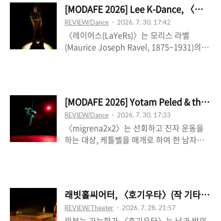
하나를 다루는 둘의 관계로 곧 바뀌게 되는
“저마다의 사적인 기억에서, 작업의 변두리
[MODAFE 2026] Lee K-Dance, 〈
데, 그것이 원점으로 돌아간 중반 이후에 Yu-
에서, 사회의 변두리에서 밀려나 끝내 이곳에
REVIEW/Dance
2026. 7. 30. 17:42
Chi CHEN은 Li-En HSU에게 시샘을 보이
남기를 선택한 ‘눈덩이’들”(김민훈)이다. 망령
〈레이어스(LaYeRs)〉는 모리스 라벨
며, 봉을 걷어찬다. 그럼에도 이 작품은 자본
이라고 하기에는 거..
(Maurice Joseph Ravel, 1875~1931)의
주의적 경쟁의 가치를 가져가지는 않는데, 오
《볼레로》(Boléro, M. 81)(1928) 아래, 이
히려 거기에는 상대를 따라가고 싶은 연합에
경은은 자신의 독무대에서 ‘여러’ 동시대 춤
의 갈망이 자리하는 것이다. 제목과 같이 ‘균
을 가져오는데, 이는 일정한 리듬 아래 점진
형을 향한’ 여정은 끊임없는 불안정의 질서에
적으로 커지고 고조되며 확장되는 반복 구조
기초하며, 어떤 힘을, 그것의 효과를 주고받
[MODAFE 2026] Yotam Peled & t
로 진행되는 음악을 ‘전유’하는 방식으로 그
는 것이 된다. 그리고 이는 봉을 매개로 상호
REVIEW/Dance
2026. 7. 30. 17:33
러하다. 결정적인 건 음악은 트는 대상이고
합입되는, 둘의 구분 불..
〈migrena2x2〉는 선회하고 진자 운동을
움직임에 대한 일종의 큐로서 적용되는 자기
하는 대상, 케틀벨을 매개로 하여 한 남자―
지시적 매체로 거듭난다는 것이다. 이는 음악
요탐 펠레드―의 영성적인 내면의 차원을 탐
이 움직임-이미지의 부속이 되는 차원이 아니
구하는 작업이다. 숭고하고도 엄숙한 어떤 분
라, 음악을 ‘인지’하고 그것을 파악하는 가운
위기가 자리하는데, 이는 둔중하고도 정적인
데, 거기에 움직임을 얹는다는 걸 의미하는
신체의 양상으로 체현된다. 그러니까 신체는
데, 결과적으로 그것이 가능한 건 《볼레로》
래빗홀씨어터, 〈호기우타〉(작 기타무라 소
주로 머물러 있으며, 어떤 하나의 중심적 좌
는 끊임없이 ‘다시’ 시작하는 음악이라는 사
REVIEW/Theater
2026. 7. 28. 21:57
표에 예속되어 있다. 무대 중앙으로 내려와
실 때문이다. 이러한 음악적 활용 방식은..
외부는 가능한가 〈호기우타〉는 낮과 밤의