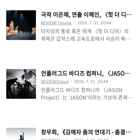
건은 아직 발생하지 않은 것, 그러나 발생할
하는 양동이, 또는 일체화된 양동이와 남자의
것이 된다. 그런데 러닝타임이 2시간이므로,
관계를 나타낸다. 양동이는 후반에 한 차례
극작 이은채, 연출 이해인, 〈힛 더 디어〉
정확히 개기일식의 순간은 극이 닫히는 순간
쏟아지고, 마지막 장면에서 무대 끄트머리에
REVIEW/Theater
2026. 7. 31. 20:44
이 된다. ‘서서히’ 조명이 일부 꺼지는 기이하
놓인 다섯 개의 양동이를 앞에 두고 몸을 씻
타자성의 통로 혹은 매개 〈힛 더 디어〉의
고도 모호한 정적의 결말은 무언가를 정확하
는 ..
제목은 갑작스레 고속도로에서 사슴이 튀어
게 지칭하는 대신, 공백과 부재의 혐의를 짙
나올 때 사슴을 피하지 말고, 사슴을 치라는
게 드리운다. 그것은 극장, 공간의 실재성을
조언을 함의하는데, 여기서 사슴은, 그리고
향하는 공허한 시선의 운동성 외에 무언가를
그 사슴을 바라보는 맞은편의 주체는 어디에
전달하지 않는다. 그렇다면 사실상 실재를 유
해당할까. 집을 떠나는 아이 둘과 그 둘을 지
예하고 지연하는 시간의 이 전략은 무엇을 위
언플러그드 바디즈 컴퍼니, 〈JASON Pro
켜보는 다듬이 벌레라는 이중 구조로 전개되
한 것일까. 기다림이 관객에게 수여되었을
REVIEW/Dance
2026. 7. 31. 20:44
는 〈힛 더 디어〉는, 극장 2층을 활용하여
때, 곧 입장 시 돗자리 하나가 주어지고 각자
언플러그드 바디즈 컴퍼니의 〈JASON
방 안에서 망원경을 들고 우주를 살펴보는 것
의 자리를 자신이 ..
Project〉는 ‘JASON’이라는 가상의 존재를
으로써 후자의 등장을 알리는 것과 같이, 저
통해 지구의 문명 전반을 재상기하는 차원에
너머의 행성에 있는 벌레와의 닿을 수 없는
서, 그의 시점으로부터 우리를 역투시하게끔
거리를 극장의 복층 구조로써 주로 처리한다.
하는데, 암전 이후 실험실에 착륙한 벌거벗은
그리고 이때 공연이 시작되는 그 아래쪽 1층
존재로부터 공연이 시작되는바, 의식이 없는
하수 전면의 직사각형의 뚫린 입구는 주차장
창무회, 《김매자 춤의 연대기 - 춤결을 짓
그 존재는 실험실 무대에 올려짐으로써 본격
공간으로, 그러니까 마치 집을 빠져나오는 둘