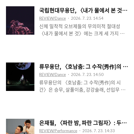
품이라 하겠다. 또는 세계의 변경이 있고, 각
요가 있는데, 그 틈은 그것의 ‘속’을 불안하면
국립현대무용단, 〈내가 물에서 본 것〉(안
기 다른 몸들이 있고, 그 몸들이 일정 정도의
서 동시에 기대를 안기는 차원에서 들여오면
REVIEW/Dance
2026. 7. 23. 14:54
양식성과 구조적인 상응의 특성을 띠고 질주
서 동시에 그 밖, 가장자리에 머문 신체의 영
신체 밀착적 오브제들의 무의미적 절대성
함을 지켜보는 작품이라 하겠다. 그것은 이른
역에서의 ..
〈내가 물에서 본 것〉에는 크게 세 가지 오
바 우스꽝스러운 숭고미라 할 수 있을 거 같
브제가 등장하는데, 먼저 쿼터파이프에서 바
은데, 거기에는 어떤 특별한 서사가 없으며,
닥으로 이어지는 금속 철판에 접착된 파란 비
단지 하나의 서사가 있다면, 이는 그것이 어
닐의 배경 자체이며, 또 하나는 물이 든 컵, 그
떤 소진을 향해 간다는 것이다. 감응의 차원
리고 달걀이 담긴 계란판이 그것이다. 이는
은 소진을 유예하는 지속의 힘, 아니 어쩌면
류무용단, 〈호남춤: 그 수작(秀作)의 시
모두 신체와 연루되는데, 파란 비닐을 뜯는
소진 자체라는 점에 있으며, 따라서 이들의
REVIEW/Dance
2026. 7. 23. 14:50
초반 긴 행위의 연속으로, 물을 돌아가며 마
우스꽝스러운 외양은 그 소진되는 바를 가장
류무용단의 〈호남춤: 그 수작(秀作)의 시
셔 바닥에 뿜는 중반 일부 구간으로, 후반 계
진정한 것으로 보여준다는 ..
간〉은 승무, 살풀이춤, 강강술래, 선입무 이
란판을 인 남자의 등장 이후, 무대에 어질러
상 네 개의 춤을 “다시 쓰”거나 “재해석”하
진 달걀을 바닥에 던져 깨뜨리는 행위 구간이
고, 마지막으로 진도북춤과 우도설장구를 엮
그것으로, 오브제는 모두 행위에 따른 변용의
어 만든 〈한국의 미 Ⅱ〉를 선보이는데, 이
과정을 이룬다. 곧 이 사물들은 독립적이지
는 특정 전통을 가져오되 그것을 편집하는 기
않으며, 행위의 근거가 되는 동시에 그 행위
은재필, 〈파란 밤, 파란 그림자〉: 두꺼
술이 단지 그 위에 ‘부가’되는 것임이 중요한
와 결속된 차원에서 그 사물이 갖는 의미를
REVIEW/Performance
2026. 7. 23. 14:33
듯 보인다. 이는 전통을 원본으로 전제하고
행위가 갖는 의미와 구분 불가능한 것으로 만