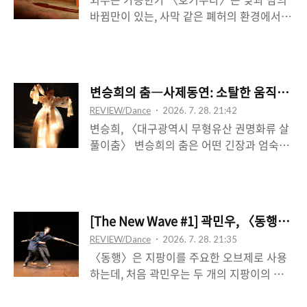
있는 케틀벨은 무대적 제약이 되거나 전적으
바뀜만이 있는, 사막 같은 폐허의 환경에서
로 활용되는 매체가 아니며, 하나의 배경적
정처 없이 살아가는 또는 이동하는 교코와 게
사물이거나 일부 활용될 뿐인데, 그것은 그럼
사쿠, 그리고 우연히 합류한 야스오 셋을 현
에도 결정적이며, 모든 것의 본원이 된다. 곧
상한다. 이 미지의 공간은 전쟁이 종식되었지
케틀벨은 외부의 대상이 아니라, 남자의 신체
만 미사일이 컴퓨터의 제어로 여전히 날아다
적 환유물로 자리하며, 곧 심리적 상관물로서
변승희의 춤―사제동연: 소탈한 움직임과 
니고, 인간의 흔적은 찾을 수 없다. 문명도, 외
서사에 내속한다. 반대로 남자는 케틀벨로서
REVIEW/Dance
2026. 7. 28. 21:42
부도, 타자도 주어지지 않는다. 다만, 야스오
신체를 체현한다. 그러니까 이 작용은 케틀벨
변승희, 〈대구광역시 무형유산 권명화류 살
라는 정체불명의 인물은 이 둘의 정처 없음에
이라는 물성이 심리..
풀이춤〉 변승희의 춤은 어떤 긴장과 엄숙함
저쪽의 거리라는 관념을 들여온다. 하지만 야
따위를 내려놓고 턱 힘을 뺀 소탈한 미가 있
스오를 경유해 그들의 내면이 상정되는 것 역
었는데, 이는 처연한 느낌을 전체적으로 가두
시 아니며, 그 반대의 차원, 야스오를 통해 그
거나 응결시키지 않은 채로 그저 흘러간다는
들이 어떤 인물로 객관화되는 것 역시 아니
인상을 준다. 시작에는 단단하고 딱딱하다는
다. ‘예수’와 이름의 유사성―중국식 발음으
[The New Wave #1] 곽민우, 〈동행
인상을 줄 정도였는데, 악단의 구음이 재차
로 한자를 빌려 적은 음역어 耶蘇를 음독하면
REVIEW/Dance
2026. 7. 28. 21:35
들어갈 때 그는 살짝 미소를 짓고서는 몸을
‘야소(やそ)’가 된다.―뿐만 아니라, 오병이어
〈동행〉은 지팡이를 주요한 오브제로 사용
단번에 변환한다. 수건을 고개에 두르고 두
의 기적을 ..
하는데, 처음 곽민우는 두 개의 지팡이의 손
손목을 꺾어 내리는데, 이는 그 꺾임의 정도
잡이를 맞물려 들고 하나씩 바닥을 짚어 가는
로 인해, 고꾸라진 신체를 또 무의지적인 신
모습을 연출한다. 이 최소한의 사물로 한 사