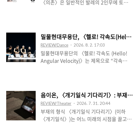
〈의존〉은 일반적인 발레의 2인무에 토대를
기보다는 하나의 차원이 더해지는 것과 같은
두되, 그것을 형태적, 테크닉적 차원의 상동
데, 둘의 관계 안에서 제3의 지점이 통로로서
성으로부터 구도의 조정, 독립된 기전의 움직
생겨나는 수학의 “연결합”으로서 표상된다.
임 등을 통해 조금 더 내밀한 차원의 반독립
실제 극을 쓴 수학자 최재경은 어릴 적 문학
적 현존의 양상으로 전화시켰다고 볼 수 있겠
가의 꿈을 꿀 때 그 우상으로 황순원을 예시
밀물현대무용단, 〈헬로! 각속도(Hello! An
다. 하얀색 브라탑과 반바지, 하얀색 긴 바지
로 드는데, 황순원의 문학적 모티브는 “순
REVIEW/Dance
2026. 8. 2. 17:03
만 입은 여자(조현희)와 남자(강미호)는 처음
원”이라는 극 중 인물로 체현된다. 곧 “링반
밀물현대무용단의 〈헬로! 각속도 (Hello!
상수에서 옆모습으로 나란히 등장하는데, 곧
데룽”이라는 산속..
Angular Velocity)〉는 제목으로 “각속
둘은 하나의 존재인 것처럼 보인다. 이때 보
도”라는 물리 용어를 합성한다. ‘각속도’란
통 움직임의 지지체가 되는 남자의 역할은 남
‘각(도)’과 ‘속도’가 합성된 단어로, 회전운동
자가 처음 바깥에 위치하며, 둘이 일직선 방
을 하는 물체의 단위 시간당 회전 각도 값을
향으로 하수로 이동하는 과정에서 ‘안’의 공
의미하는데, 이는 곧 운동체의 속도를 의미한
간성을 구축해 가는 것으로 이어지는데, 이때
음이온, 〈개기일식 기다리기〉: 부재를 
다. 각속도는 선행하는 운동체를 전제하지만,
여자의 비켜나감, 동시에 남자의 막의 역할에
REVIEW/Theater
2026. 7. 31. 20:44
그 운동체를 관찰하는 자의 시점으로 완성된
서 옮겨가는 두 팔의 중심된 선분들의 남자~
부재의 형식 〈개기일식 기다리기〉(이하
다. 첫 장면인 내려꽂히는 조명 아래, 양동이
여자의 연속적 움..
〈개기일식〉)는 어느 미래의 시점을 끌고 오
를 내려다보고 있는 남자의 모습은 시종일관
는데, 이는 375년 만에 찾아오는 개기일식이
지속되는데, 양동이를 간수하고 지켜보는 남
2시간 뒤에 펼쳐진다는 전제이다. 이로써 사
자의 모습은 남자의 절대적인 상관물로 자리