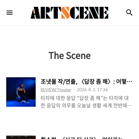
ARTSCENE
검
메뉴
The Scene
조냇물 작/연출, 〈답장 좀 해〉: 어떻게 
REVIEW/Theater
2026. 8. 2. 17:36
타자에 대한 응답 “답장 좀 해”는 타자에 대
한 응답의 의무를 오늘날 생활 세계 전반에
자리 잡은 휴대폰을 경유한 채 다시 쓴 것 같
아 보이는데, 이는 발신이 아니라 수신의 차
원에서 들려오는 것에 가깝다. 곧 타자를 향
한 요청이 아니라 타자의 요청이 수용된 시점