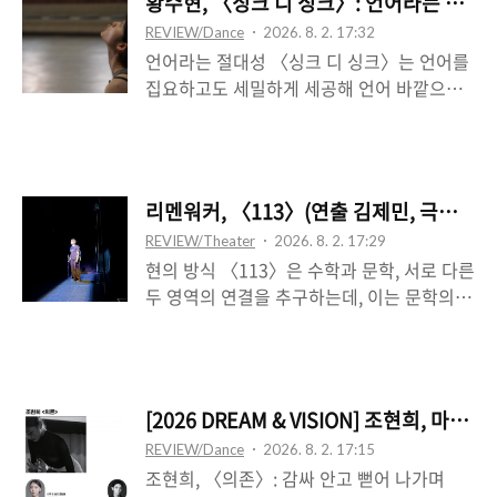
황수현, 〈싱크 디 싱크〉: 언어라는 신체
에서의 피드백 고리가 한 차례 완성되는 시
REVIEW/Dance
2026. 8. 2. 17:32
점, 나의 요구가 아니라 너의 요구를 듣는 나
언어라는 절대성 〈싱크 디 싱크〉는 언어를
자신에 대한 위치성으로부터 정립되는 윤리
집요하고도 세밀하게 세공해 언어 바깥으로
를 다루고 있다고 보이는데, 그렇지 않다면
향하는 시도로서, 이는 둘 혹은 셋의 (불)협화
이 문장은 너무 범박해지고 마는 것이다. 곧
음으로써 기입되는데, 실재는 언어를 다양한
타자에의 윤리를 상정하는 문장 형식의 제목
인식의 식역 장치로 거름으로써 언어의 경계
은 공연 중간에 나오지 않는다는 점에서 한층
를 흐트러트리는 지점에서, 하지만 그것이 언
의미심장하고도 모호한 것이 되는데, 이는 미
리멘워커, 〈113〉(연출 김제민, 극작 최재
어의 파편을 결코 잃어버리지는 않는 어떤 지
추홀구에 살고 있는 동생 미조와 어머니의 집
REVIEW/Theater
2026. 8. 2. 17:29
점에서, 또는 언어의 잔여 자체―잔여가 언어
이 재개발 상황에 놓인 가운데 천장에 새는
현의 방식 〈113〉은 수학과 문학, 서로 다른
적인 무엇―로서 주어지는 지점에서, 곧 언어
비로 인한 곤궁의 상황..
두 영역의 연결을 추구하는데, 이는 문학의
가 독특해지는, 기괴하거나 우스꽝스러워지
진리와 수학의 진리가 서로를 마주하고 있는
면서 주어지는 무엇이다. 언어는 주요한 매체
단계, 하나의 언어로 다른 언어를 설명할 수
일 뿐만 아니라, 절대적이다. 곧 신체가 아니
있는 단계로써 드러난다. 두 다른 영역은 수
라 언어가 절대적(인 매체)이다. 언어가 신체
학자 서혁과 시인 순원이라는 실제 존재 양식
에가 아니라 반대로 신체가 언어에 기생한다.
[2026 DREAM & VISION] 조현희, 마
으로 수렴하며, 이 둘이 친구로서 나누는 대
물론 언어 자체가 국소 차원으로 분절되어 신
REVIEW/Dance
2026. 8. 2. 17:15
화는 그러한 과정을 표현한다. 이때 하나가
체로 환원되는 의미 상실의 예외적 지점도 분
조현희, 〈의존〉: 감싸 안고 뻗어 나가며
다른 하나를 마주하여 합치되는 건 번역이라
명 있다. 가령 침을 ..