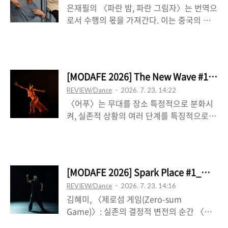
은재필의 〈파란 밤, 파란 그림자〉는 번역으
그것을 훼손하지 않는다는 범위 안에서 그것
들며, 사실상 그 ..
로서 수행의 몫을 가져간다. 이는 중국의 경
을 다룬다라는 이중의 가정을 이야기하는 듯
극 배우 메이란팡(梅蘭芳, Mei Lanfang)에
보인다. 일단 이는 재구성의 방식이 전통을
관한 리서치와 연구를 토대로, 『세설신어』
어떤 식으로든 변형한다는 점임을 수용하는
에 나온 이야기 한 토막, 입장 전에 나눠준 길
것으로 보인다. 반면, 이 부분이 ‘전통’ 자체가
다란 작은 종이 토막에 적힌 문장―“날개를
재해석된 결과임을 수용하기보다는, 그러한
[MODAFE 2026] The New Wave 
자른 것은 단지 새를 곁에 두기 위할 뿐. 꽃을
재구성이 어떤 방향을 향하는지, 어떤 의도로
REVIEW/Dance
2026. 7. 23. 14:22
기다리고 바람과 함께 꿈꾸는 새.”―으로부
써 행해지는지를 말하지 않음으로써, 원본을
〈어푸〉는 무대를 장소 특정적으로 분화시
터 극을 구성한다. 남성이지만 여성만을 연기
앞에 세우고, 그 ..
켜, 실존적 상황의 여러 단계를 특징적으로
한 메이란팡의 일례는 버틀러의 젠더는 수행
잘 보여준다. 처음 전면 벽을 활용해 물구나
에 입각해 쓰이는 것이라는 젠더 수행성의 개
무서기를 하다, 무대 중앙부로 나오며 관객을
념을 즉각 상기시킨다―이는 비근한 예로, 정
마주한 채 불안과 망설임을 수반한 행위 양식
은영의 ‘여성국극’ 관련 작업들을 들 수 있다.
을 가져가다, 상수 무대 앞쪽에서 의사-돈뭉
작가에게 있어, 타자성의 존재로서 메이란팡
[MODAFE 2026] Spark Place #1
치에 파묻혔다, 하수 뒤쪽에서 요가 동작들을
을 경유해, 경극을 수행한다는 것은 어떤 의
REVIEW/Dance
2026. 7. 23. 14:16
재현한다. 이러한 연극적 양상의 행위들이 수
미일까. 경극 자체가 기존의 젠더 개념을 전
김혜미, 〈제로섬 게임(Zero-sum
행적 차원에서 각각 일어남으로써 진정한 것
복하는 ..
Game)〉: 실존의 결정적 변전의 순간 〈제
으로 거듭나는데, 이때 연극이 실재를 재현하
로섬 게임(Zero-sum Game)〉은 두 남녀
는 것―연극이 실재를 담아내는 매체가 되는