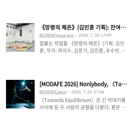
인과 마지막 2행의 커플릿 한 번으로 마무리
상으로서 신체의 확장을 기하는 한편 감정의
된다. 한 명의 배우 윤성원은 잠재적인 신체
경계적 표지를 구성한다. 그러니까 감정을 다
로서 파편적 이야기들을 하나의 공통된 세계
시 대상에 가두어 흘려보냄이 가능해진다. 가
의 구조로 연결 짓는다. 잠재성을 구체적 다
령 초반 수건을 한쪽 팔로 뒤로 젖힐 때 근엄
《망령의 체온》(김민훈 기획): 잔여적 정
양성으로 연장하는 이 신체 ‘바깥’에는 또 다
한 표정은 순식간에 누그러들며 미소로 변한
REVIEW/Visual arts
2026. 7. 30. 17:49
른 외부의 신체성으로 기입되는 목소리, 곧
다. 그처럼 질서 잡힌 태도는 화색 돋은 얼굴
접붙는 작업들 《망령의 체온》(기획: 김민
내레이션이 있다. 이에 따라 각각의 행을 지
로 일시에 뒤집히곤 ..
훈, 작가: 곽지수, 김문기, 김민훈, 우수빈, 유
정하고 시작되는 방식 안에서 일종의 시가 낭
세희, 하슬기, 허수연)은 각자의 작업의 흔적,
독되고 있는 셈인데, 윤성원은 구조적으로 그
부산물, 잔여 같은 것들을 재방문하여 끄집어
시의 내부에 있지만, 그 말의 바깥에 있다. 행
내 재구성하는데, 버려지고 유예되고 망각된
은 막과 절합되기 때문이다. 목소리가 끝나는
그리하여 자기 내 결여-과잉으로 합성되는 어
지점이 아니라 행위가 시작되며 공간이 어두
[MODAFE 2026] Nonlybody, 〈T
떤 정동의 사물들로서 그러하다. 이는 비체이
워지는 지점이 대부분 그 행이 끝나는 지점이
REVIEW/Dance
2026. 7. 30. 17:46
거나 퀴어이거나 타자인 어떤 사회적 존재의
다. 곧 행은 막으로 닫힌다. 윤성원은 목소리,
〈Towards Equilibrium〉은 긴 막대기를
차원을 친근하면서도 그리하여 자기 연장적
일종의 그..
사이에 둔 두 사람의 균형을 다룬다. 봉은 하
인 내부의 측면으로 다시 갈음하면서, 곧 자
나만 있고, 한 사람―Li-En HSU―이 봉을 점
기 존재론적 시차로서 기입하면서 나타나는
유하고 다른 사람―Yu-Chi CHEN―이 이를
부분이다―“망령의 체온은 규정되지 못한 채
따라 하는 것에서 시작한다. 처음 이 모사는
로 존재와 부재 사이를 맴도는 흔적들”이자