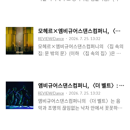
〈섬들처럼〉)은 제목과 같이, 두 출연자인,
전기와 같은 일정한 동력이 부여되는 장치가
일본과 독일에서 각각 거주하는 재일조선인
내는 소음 아래, 어둠 속에서 모로 누워 꾸물
4세 조혜미와 안무가 임지애의 한국(의 춤)이
꾸물 굴곡이 있는 구조물을 통과해가는 존재
라는 공통점을 하나의 결절점으로 두고, 하나
들의 첫 장면은, 컨베이어벨트 위에 부착되는
모헤르×엠비규어스댄스컴퍼니, 〈집 속의 집
의 바다를 사이로 마주하고 있는, 일본과 한
몸의 적나라한 양상을 보여준다. 이는 비교적
REVIEW/Dance
2026. 7. 25. 13:32
국의 역사-지리적 차이로써 그 둘의 관계를
무대 바깥쪽 중앙에 임시로 위치하는―한번
모헤르×엠비규어스댄스컴퍼니의 〈집 속의
상징적으로 의미화하는데, 역으로 일본과 한
에 치워지는―, 의사-..
집: 문 밖의 문〉(이하 〈집 속의 집〉)은 무
국의 부정적 관계성의 바깥으로 출현하는 실
대 막과 문틀 형상의 긴 높이의 직육면체 철
제적 차원의 의미-흔적을 특히 조혜미가 체현
재 구조물로써 안과 밖의 경계를 표시한다.
하고 있음에서 이것이 가능하다고 하겠다. 이
존재들은 그 경계에서 서로 마주하며 동시에
때 조혜미가 일본에서 고국을 그리워하는 특
나뉜다. 그 ‘경계’는 두드리거나 열어야 하는
수한 한국인의 지위를 선취한다면, 그것과 공
앰비규어스댄스컴퍼니, 〈더 벨트〉: 끝없
문 그리고 투과하는 투명한 창문의 메타포를
통의 근거를 이루는, 곧 그것에 공감할 수 있
REVIEW/Dance
2026. 7. 25. 13:32
인장하며, 동시에 각자가 내속한 공간의 한계
는 임지애는 그 반대편에서 한국의 환유물이
앰비규어스댄스컴퍼니의 〈더 벨트〉는 음
를 나타낸다. 처음 막이 일부 걷히며 틈이 생
되는데, 이로써 제목의 은..
악과 조명의 끊임없는 낙차 안에서 꼿꼿하고
긴다. 그러니까 〈집 속의 집〉이 막 너머로,
도 유유하게 대열을 이루는 일군의 선글라스
저 너머로 이행하는 서사가 아니라, 그 막을
낀 무용수 집단이 보여주는 역동적 자태와 가
둘러싸고 분기된 두 영역의 영원한 간격을 확
속하는 몸짓에 대한 경이와 감응을 꾀하는 작
인하는 데 서사의 초점이 자리함을 환기할 필