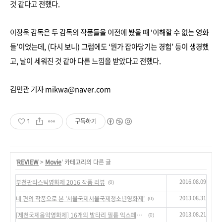
것 같다고 전했다.
이장욱 감독은 두 감독의 작품들을 이전에 봤을 때 ‘이해할 수 없는 영화
들’이었는데, (다시 보니) 그럼에도 ‘뭔가 잡아당기는 경험’ 등이 생경했
고, 날이 세워진 것 같아 다른 느낌을 받았다고 전했다.
김민관 기자 mikwa@naver.com
1
구독하기
'
REVIEW
>
Movie
' 카테고리의 다른 글
2016.08.09
부천판타스틱영화제 2016 작품 리뷰
(0)
2013.08.31
네 편의 작품으로 본 '서울국제서울국제청소년영화제'
(0)
2013.08.21
[제천국제음악영화제] 16개의 발타리 필름 익스페리먼트(valtari film experiment)에 관한 메모
(0)