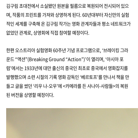
김구림 초대전에서 소실됐던 원본을 필름으로 복원되어 전시되어 있으
며, 작품의 프린트를 가져와 상영하게 된다. 60년대부터 자신만의 실험
적인 세계를 구축해 온 김구림 작가는 영화 관계자들과 평소 네트워크가
없었던 관계로, 상영회에 직접 참여할 예정이다.
한편 오스트리아 실험영화 60주년 기념 프로그램으로, ‘브레이킹 그라
운드 “액션”(Breaking Ground “Action”)’이 열리며, ‘아시아 포
럼’에서는 1933년에 대만 출신의 중국인 최초로 중국에서 영화잡지를
발행했으며 소련 시절의 기록 영화 감독인 ‘베르토프’를 만나서 책을 만
들고 글을 썼던 ‘리우 나-오우’에 <카메라를 든 사나이-사람들>의 복원
된 버전을 상영할 예정이다.