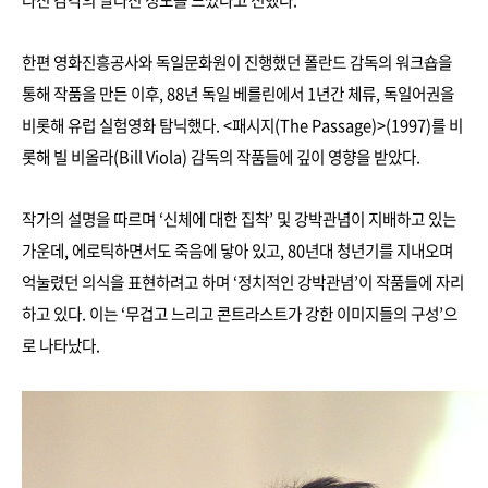
라진 감각의 달라진 정도를 느꼈다고 전했다.
한편 영화진흥공사와 독일문화원이 진행했던 폴란드 감독의 워크숍을
통해 작품을 만든 이후, 88년 독일 베를린에서 1년간 체류, 독일어권을
비롯해 유럽 실험영화 탐닉했다. <패시지(The Passage)>(1997)를 비
롯해 빌 비올라(Bill Viola) 감독의 작품들에 깊이 영향을 받았다.
작가의 설명을 따르며 ‘신체에 대한 집착’ 및 강박관념이 지배하고 있는
가운데, 에로틱하면서도 죽음에 닿아 있고, 80년대 청년기를 지내오며
억눌렸던 의식을 표현하려고 하며 ‘정치적인 강박관념’이 작품들에 자리
하고 있다. 이는 ‘무겁고 느리고 콘트라스트가 강한 이미지들의 구성’으
로 나타났다.