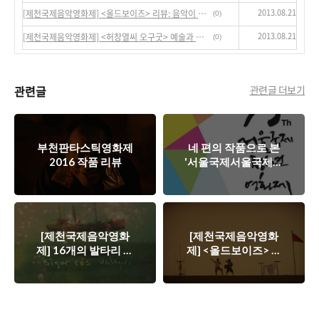
2013.08.21
[제천국제음악영화제] <올드보이즈> 리뷰: 음악이 갖는 판타지, 우스꽝스러운, 그러나 특별한 우리 이야기
(0)
2013.08.21
[제천국제음악영화제] <허창열씨 오구굿> 예술과 삶, 삶과 죽음의 만남
(0)
관련글
관련글 더보기
부천판타스틱영화제
네 편의 작품으로 본
2016 작품 리뷰
'서울국제서울국제청
소년영화제'
[제천국제음악영화
[제천국제음악영화
제] 16개의 발타리 필
제] <올드보이즈> 리
름 익스페리먼트
뷰: 음악이 갖는 판타
(valtari film
지, 우스꽝스러운, 그
experiment)에 관한
러나 특별한 우리 이
메모
야기