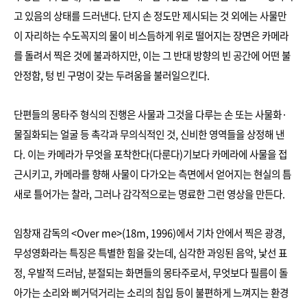
고 있음의 상태를 드러낸다. 단지 손 정도만 제시되는 것 외에는 사물만
이 자리하는 수도꼭지의 물이 비스듬하게 위로 떨어지는 장면은 카메라
를 돌려서 찍은 것에 불과하지만, 이는 그 반대 방향의 빈 공간에 어떤 불
안정함, 텅 빈 구멍이 갖는 두려움을 불러일으킨다.
단편들의 몽타주 형식의 진행은 사물과 그것을 다루는 손 또는 사물화·
물질화되는 얼굴 등 촉각과 무의식적인 것, 신비한 영역들을 상정해 낸
다. 이는 카메라가 무엇을 포착한다(다룬다)기보다 카메라에 사물을 접
근시키고, 카메라를 향해 사물이 다가오는 측면에서 얻어지는 현실의 틈
새로 틀어가는 찰라, 그러나 감각적으로는 명료한 그런 영상을 만든다.
임창재 감독의 <Over me>(18m, 1996)에서 기차 안에서 찍은 광경,
무성영화라는 특징은 특별한 힘을 갖는데, 심각한 과잉된 음악, 낯선 표
정, 우발적 드러남, 분절되는 화면들의 몽타주로서, 무엇보다 필름이 돌
아가는 소리와 삐거덕거리는 소리의 침입 등이 불편하게 느껴지는 환경