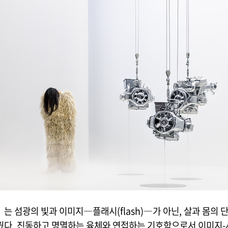
 섬광의 빛과 이미지―플래시(flash)―가 아닌, 살과 몸의 
웠다. 진동하고 명멸하는 육체와 연접하는 기호학으로서 이미지-