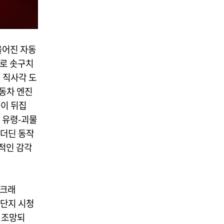
울어진 자동
위로 솟구치
 직사각 도
동차 엔진
몸이 뒤집
 유령-괴물
 더딘 동작
적인 감각
『크래
 단지 시청
 조망되