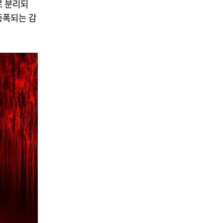
로 분리되
증폭되는 감