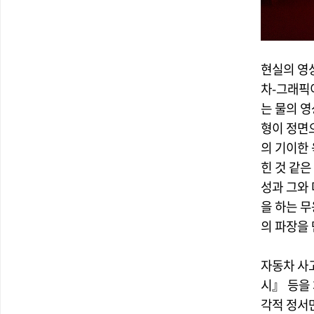
현실의 영
차-그래픽
는 물의 
형이 정면
의 기이한
힌 것 같
성과 그와
을 하는 
의 파장을
자동차 사
시』 등을
각적 정서