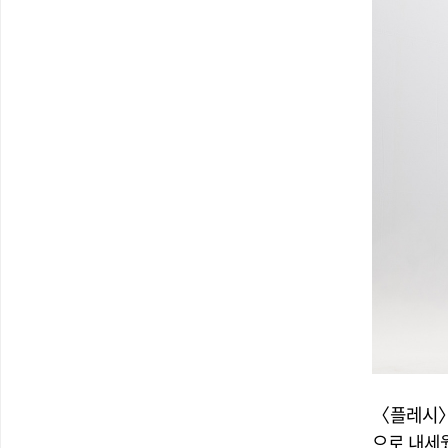
〈플레시〉는
으로 내세