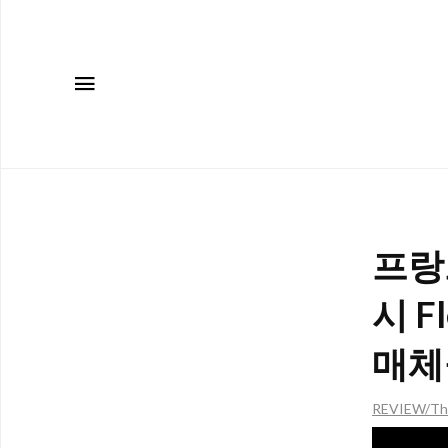
메뉴
프랑크
시 F
매체
REVIEW/Th