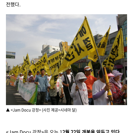
전했다.
▲ <Jam Docu 강정> (사진 제공=시네마 달)
<Jam Docu 강정>은 오는 1
2월
22
일 개봉을 앞두고 있다.