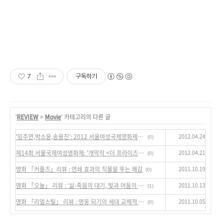
7
구독하기
'
REVIEW
>
Movie
' 카테고리의 다른 글
2012.04.24
'임주연,박소윤,송용진': 2012 서울여성국제영화제 22일의 '열린무대'
(0)
2012.04.21
제14회 서울국제여성영화제: '개막작 <더 프라이즈>를 달고 아득한 항해를 시작하다'
(0)
2011.10.19
영화 「커플즈」리뷰 : 연쇄 효과의 직물을 푸는 쾌감
(0)
2011.10.13
영화 「오늘」 리뷰 : ‘삶-죽음의 대기, 빛과 어둠의 양면’
(1)
2011.10.05
영화 「리얼스틸」 리뷰 : 영웅 되기의 세대 교체적 서사
(0)