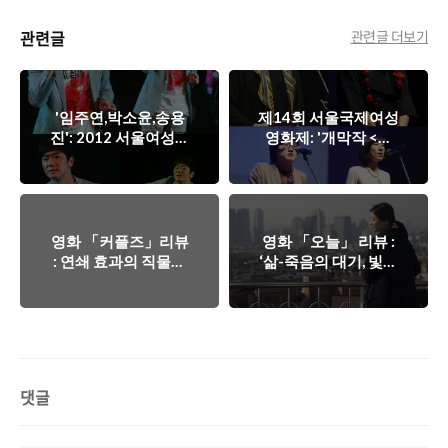
관련글
관련글 더보기
'임주연,박소윤,송용
제14회 서울국제여성
진': 2012 서울여성국
영화제: '개막작 <더
제영화제 22일의 '열
프라이즈>를 달고 아
린무대'
득한 항해를 시작하
다'
영화 「커플즈」리뷰
영화 「오늘」 리뷰 :
: 연쇄 효과의 직물을
‘삶-죽음의 대기, 빛과
푸는 쾌감
어둠의 양면’
댓글