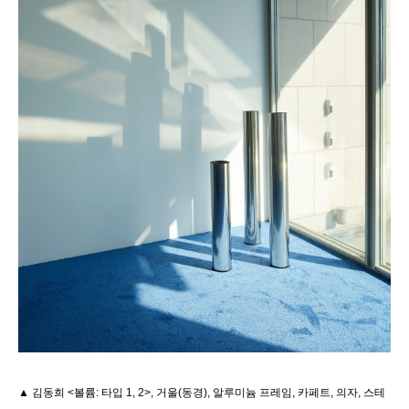
▲ 김동희 <볼륨: 타입 1, 2>, 거울(동경), 알루미늄 프레임, 카페트, 의자, 스테