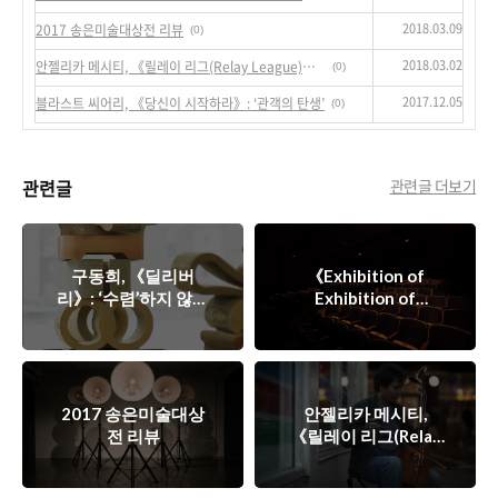
2018.03.09
2017 송은미술대상전 리뷰
(0)
2018.03.02
안젤리카 메시티, 《릴레이 리그(Relay League)》: 번역의 수행적 확장
(0)
2017.12.05
블라스트 씨어리, 《당신이 시작하라》: ‘관객의 탄생’
(0)
관련글
관련글 더보기
구동희, 《딜리버
《Exhibition of
리》: ‘수렴’하지 않는
Exhibition of
Exhibition》: 전시라
공간
는 이름을 작동시키기
2017 송은미술대상
안젤리카 메시티,
전 리뷰
《릴레이 리그(Relay
League)》: 번역의 수
행적 확장