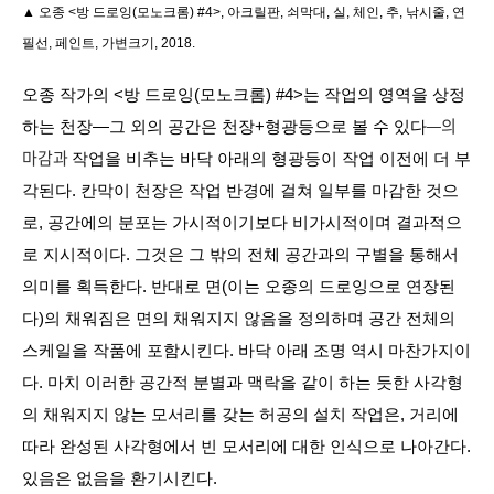
▲ 오종 <방 드로잉(모노크롬) #4>, 아크릴판, 쇠막대, 실, 체인, 추, 낚시줄, 연
필선, 페인트, 가변크기, 2018.
오종 작가의 <방 드로잉(모노크롬) #4>는 작업의 영역을 상정
—의
하는 천장—그 외의 공간은 천장+형광등으로 볼 수 있다
마감과
작업을 비추는 바닥 아래의 형광등이 작업 이전에 더 부
각된다. 칸막이 천장은 작업 반경에 걸쳐 일부를 마감한 것으
로, 공간에의 분포는 가시적이기보다 비가시적이며 결과적으
로 지시적이다. 그것은 그 밖의 전체 공간과의 구별을 통해서
의미를 획득한다. 반대로 면(이는 오종의 드로잉으로 연장된
다)의 채워짐은 면의 채워지지 않음을 정의하며 공간 전체의
스케일을 작품에 포함시킨다. 바닥 아래 조명 역시 마찬가지이
다. 마치 이러한 공간적 분별과 맥락을 같이 하는 듯한 사각형
의 채워지지 않는 모서리를 갖는 허공의 설치 작업은, 거리에
따라 완성된 사각형에서 빈 모서리에 대한 인식으로 나아간다.
있음은 없음을 환기시킨다.