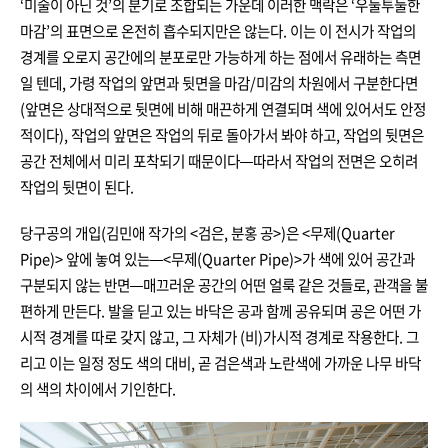
‘미술이 아닌 것’의 분기로 조합되는 가운데
이러한 맥락은 ‘우둘투둘한
마감’의 표면으로 온전히 흡수되지만은 않는다. 이는 이 전시가 작업의
경계를 오로지 공간에의 분포로만 가능하게 하는 점에서 유래하는 측면
일 텐데, 가령 작업의 앞면과 뒷면을 마감/미감의 차원에서 구분한다면
(앞면은 상대적으로 뒷면에 비해 매끈하게 연결되며 색에 있어서도 안정
적이다), 작업의 앞면은 작업의 뒤로 돌아가서 봐야 하고, 작업의 뒷면은
공간 전체에서 미리 포착되기 때문이다
—따라서 작업의 전면은 오히려
작업의 뒷면이 된다
.
당구공의 개입(김민애 작가의 <검은, 분홍 공>)은 <무제(Quarter
Pipe)> 앞에 놓여 있는—<무제(Quarter Pipe)>가 색에 있어 공간과
구분되지 않는 반면—매끄러운 공간의 어떤 얼룩 같은 것들로, 관객을 불
편하게 만든다. 발을 딛고 있는 바닥은 공과 함께 공유되며 공은 어떤 가
시적 경계를 따로 갖지 않고, 그 자체가 (비)가시적 경계로 작용한다. 그
리고 이는 일정 정도 색의 대비, 곧 검은색과 노란색에 가까운 나무 바닥
의 색의 차이에서 기인한다.