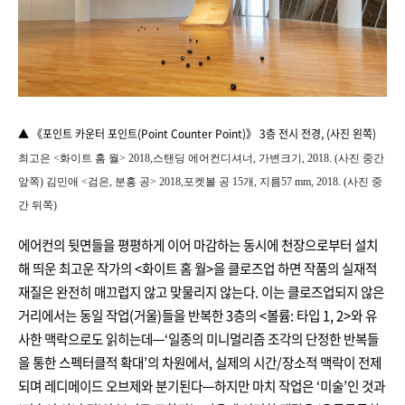
▲ 《포인트 카운터 포인트(Point Counter Point)》 3층
전시 전경, (사진 왼쪽
)
최고은 <화이트 홈 월> 2018,스탠딩 에어컨디셔너, 가변크기, 2018. (사진 중간
앞쪽
) 김민애 <검은, 분홍 공> 2018,포켓볼 공 15개, 지름57 mm, 2018.
(사진 중
간 뒤
쪽)
에어컨의 뒷면들을 평평하게 이어 마감하는 동시에 천장으로부터 설치
해 띄운 최고운 작가의 <화이트 홈 월>을 클로즈업 하면 작품의 실재적
재질은 완전히 매끄럽지 않고 맞물리지 않는다. 이는 클로즈업되지 않은
거리에서는 동일 작업(거울)들을 반복한 3층의 <볼륨: 타입 1, 2>와 유
사한 맥락으로도 읽히는데—‘일종의 미니멀리즘 조각의 단정한 반복들
을 통한 스펙터클적 확대’의 차원에서, 실제의 시간/장소적 맥락이 전제
되며 레디메이드 오브제와 분기된다—하지만 마치 작업은
‘미술’인 것과