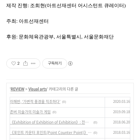
제작 진행
:
조희현
(
아트선재센터 어시스턴트 큐레이터
)
주최
:
아트선재센터
후원
:
문화체육관광부
,
서울특별시
,
서울문화재단
2
구독하기
'
REVIEW
>
Visual arts
' 카테고리의 다른 글
2020.03.16
이해반, ‘가변적 풍경을 직조하다’
(0)
2019.09.18
존버 미술가의 미술가 게임
(0)
2018.06.20
《Exhibition of Exhibition of Exhibition》: 전시라는 이름을 작동시키기
(0)
2018.03.16
《포인트 카운터 포인트(Point Counter Point)》: '공간에의 분포'
(0)