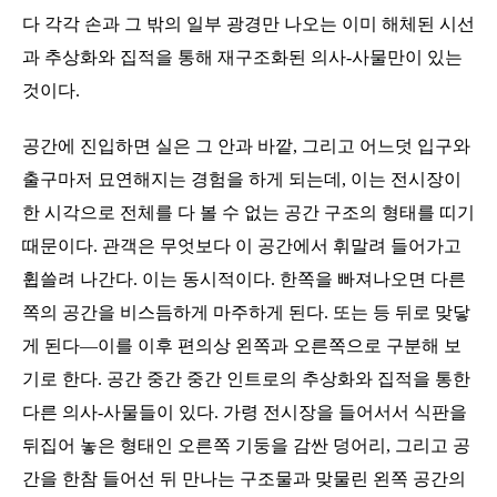
다 각각 손과 그 밖의 일부 광경만 나오는 이미 해체된 시선
과 추상화와 집적을 통해 재구조화된 의사
-
사물만이 있는
것이다
.
공간에 진입하면 실은 그 안과 바깥
,
그리고 어느덧 입구와
출구마저 묘연해지는 경험을 하게 되는데
,
이는 전시장이
한 시각으로 전체를 다 볼 수 없는 공간 구조의 형태를 띠기
때문이다
.
관객은 무엇보다 이 공간에서 휘말려 들어가고
휩쓸려 나간다
.
이는 동시적이다
.
한쪽을 빠져나오면 다른
쪽의 공간을 비스듬하게 마주하게 된다
.
또는 등 뒤로 맞닿
게 된다
―
이를 이후 편의상 왼쪽과 오른쪽으로 구분해 보
기로 한다
.
공간 중간 중간 인트로의 추상화와 집적을 통한
다른 의사
-
사물들이 있다
.
가령 전시장을 들어서서 식판을
뒤집어 놓은 형태인 오른쪽 기둥을 감싼 덩어리
,
그리고 공
간을 한참 들어선 뒤 만나는 구조물과 맞물린 왼쪽 공간의