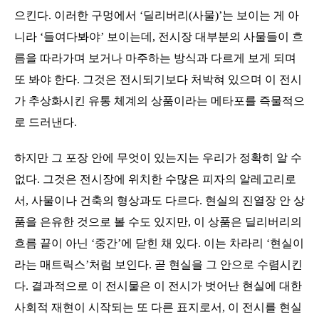
으킨다
.
이러한 구멍에서
‘
딜리버리
(
사물
)’
는 보이는 게 아
니라
‘
들여다봐야
’
보이는데
,
전시장 대부분의 사물들이 흐
름을 따라가며 보거나 마주하는 방식과 다르게 보게 되며
또 봐야 한다
.
그것은 전시되기보다 처박혀 있으며 이 전시
가 추상화시킨 유통 체계의 상품이라는 메타포를 즉물적으
로 드러낸다
.
하지만 그 포장 안에 무엇이 있는지는 우리가 정확히 알 수
없다
.
그것은 전시장에 위치한 수많은 피자의 알레고리로
서
,
사물이나 건축의 형상과도 다르다
.
현실의 진열장 안 상
품을 은유한 것으로 볼 수도 있지만
,
이 상품은 딜리버리의
흐름 끝이 아닌
‘
중간
’
에 닫힌 채 있다
.
이는 차라리
‘
현실이
라는 매트릭스
’
처럼 보인다
.
곧 현실을 그 안으로 수렴시킨
다
.
결과적으로 이 전시물은 이 전시가 벗어난 현실에 대한
사회적 재현이 시작되는 또 다른 표지로서
,
이 전시를 현실