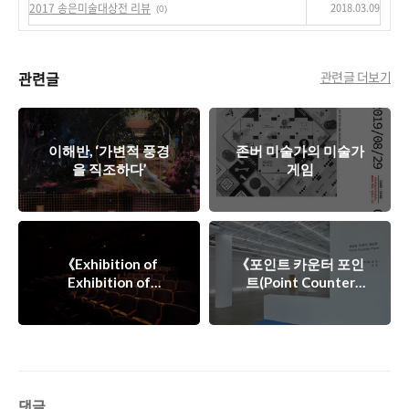
2018.03.09
2017 송은미술대상전 리뷰
(0)
관련글
관련글 더보기
이해반, ‘가변적 풍경
존버 미술가의 미술가
을 직조하다’
게임
《Exhibition of
《포인트 카운터 포인
Exhibition of
트(Point Counter
Exhibition》: 전시라
Point)》: '공간에의
는 이름을 작동시키기
분포'
댓글