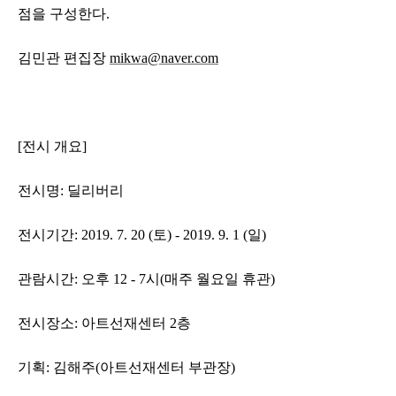
점을 구성한다
.
김민관 편집장
mikwa@naver.com
[
전시 개요
]
전시명
:
딜리버리
전시기간
: 2019. 7. 20 (
토
) - 2019. 9. 1 (
일
)
관람시간
:
오후
12 - 7
시
(
매주 월요일 휴관
)
전시장소
:
아트선재센터
2
층
기획
:
김해주
(
아트선재센터 부관장
)