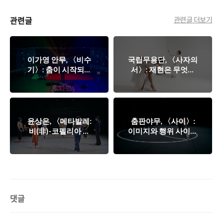
관련글
관련글 더보기
이가영 안무, 〈비수
국립무용단, 〈사자의
기〉: 춤이 시작되는
서〉: 재현은 무엇을
장소
가리키는가
윤상은, 〈메타발레:
춤판야무, 〈사이〉:
비(非)-코펠리아 선
이미지와 행위 사이에
언〉: 발레를 사랑할
서
수 있는가
댓글