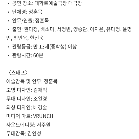
•
공연 장소
:
대학로예술극장 대극장
•
단체명
:
정훈목
•
안무
/
연출
:
정훈목
•
출연
:
권미정
,
배소미
,
서정빈
,
양승관
,
이지윤
,
유다정
,
윤명
인
,
최민욱
,
한진욱
•
관람등급
:
만
13
세
(
중학생
)
이상
•
관람시간
: 60
분
〈
스태프
〉
예술감독 및 안무
:
정훈목
조명 디자인
:
김재억
무대 디자인
:
조일경
의상 디자인
:
배경술
미디어 아트
: VRUNCH
사운드에디팅
:
서주원
무대감독
:
김인성