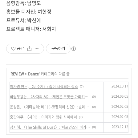
음향감독
:
남영모
홍보물 디자인
:
여현정
프로듀서
:
박신애
프로젝트 매니저
:
서희지
공감
구독하기
'
REVIEW
>
Dance
' 카테고리의 다른 글
2024.10.17
이가영 안무, 〈비수기〉: 춤이 시작되는 장소
(5)
2024.06.05
국립무용단, 〈사자의 서〉: 재현은 무엇을 가리키는가
(0)
2024.02.05
윤상은, 〈메타발레: 비(非)-코펠리아 선언〉: 발레를 사랑할 수 있는가
(0)
2024.02.05
춤판야무, 〈사이〉: 이미지와 행위 사이에서
(0)
2023.12.12
정지혜, 〈The Skills of Dust〉: ‘퍼포먼스의 비가시성’
(0)