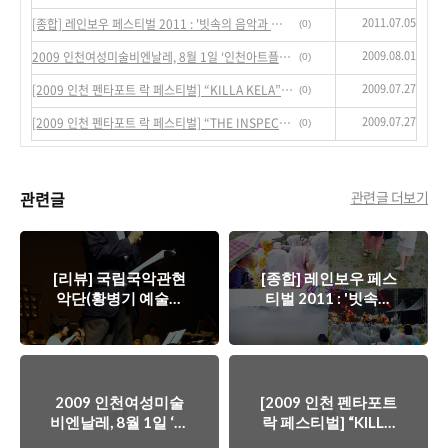
2011.07.05
[종합] 레인보우 페스티벌 2011 : '빗속의 음악과 자연을 향유하며....'
(0)
2009.08.01
2009 인천여성미술비엔날레, 8월 1일 ‘인천아트플랫폼’에서 개막... | 축제
(0)
2009.07.27
[2009 인천 펜타포트 락 페스티벌] “KILLA KELA”의 무대 광경
(0)
2009.07.27
[2009 인천 펜타포트 락 페스티벌] “THE INSPECTOR CLUZO”의 무대 광경
(0)
관련글
관련글 더보기
[리뷰] 국립국악관현
[종합] 레인보우 페스
악단(황병기 예술감
티벌 2011 : '빗속의
독)의 <Part of
음악과 자연을 향유하
Nature> 창작발표회
며....'
현장
2009 인천여성미술
[2009 인천 펜타포트
비엔날레, 8월 1일 ‘인
락 페스티벌] “KILLA
천아트플랫폼’에서 개
KELA”의 무대 광경