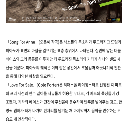
「Song For Anne」(오은혜 작곡)은 색소폰의 목소리가 두드러지고 드럼과
피아노가 표면의 마찰을 일으키는 표층 층위에서 나타난다. 심연에 닿는 더블
베이스와 그와 동류를 이루지만 더 두드러진 목소리의 기타가 하나의 밴드 세
션을 이룬다. 피아노의 궤적은 이와 같은 공간에서 조옮김과 어긋나기적 전환
을 통해 다양한 마찰을 일으킨다.
「Love For Sale」(Cole Porter)은 리더스폴 라이징스타로 선정된 각 파트
의 프리 세션의 연주 길이를 자유롭게 허용한 무대로, 각 파트의 특징들이 강
조됐다. 기타와 베이스가 간간이 주선율에 응수하며 반주를 넣어주는 것도, 한
명씩 멤버가 빠져 나가며 빈자리를 남겨둔 채 마지막까지 음악을 연주하는 모
습도 꽤 인상적이다.