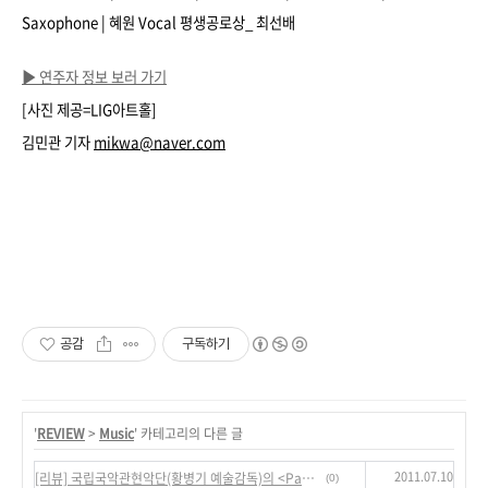
Saxophone | 혜원 Vocal 평생공로상_ 최선배
▶ 연주자 정보 보러 가기
[사진 제공=LIG아트홀]
김민관 기자
mikwa@naver.com
공감
구독하기
'
REVIEW
>
Music
' 카테고리의 다른 글
2011.07.10
[리뷰] 국립국악관현악단(황병기 예술감독)의 <Part of Nature> 창작발표회 현장
(0)