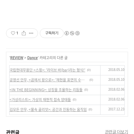
1
구독하기
'
REVIEW
>
Dance
' 카테고리의 다른 글
2018.05.10
국립현대무용단 <스윙>: '라이브 바(bar)라는 형식!'
(0)
2018.05.10
공영선 안무, <곰에서 왕으로>: '재현을 표면의 수행으로 전도시키기'
(0)
2018.02.06
<IN THE BEGINNING>: 상징을 조율하는 리듬들
(0)
2018.02.06
<가상리스트>: 가상의 재현적 접속 양태들
(0)
2017.12.23
김모든 안무, <물속 골리앗>: 공간과 진동하는 움직임
(0)
관련글
관련글 더보기