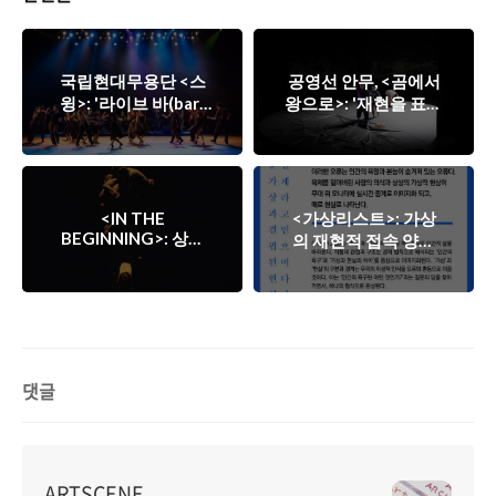
국립현대무용단 <스
공영선 안무, <곰에서
윙>: '라이브 바(bar)
왕으로>: '재현을 표면
라는 형식!'
의 수행으로 전도시키
기'
<IN THE
<가상리스트>: 가상
BEGINNING>: 상징
의 재현적 접속 양태
을 조율하는 리듬들
들
댓글
ARTSCENE