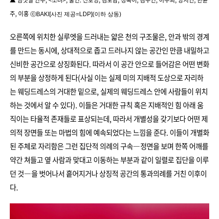
▲ 임샛별 안무, <소녀>, 출연: 신호영, 김보람, 정록이, 김수인, 이주희, 양지연, 한윤
주, 이홍
ⓒ
BAKI[사진 제공=LDP](이하 상동)
오른쪽에 위치한 실루엣을 드러내는 얇은 천의 구조물은, 안과 밖의 경계
를 만드는 동시에, 상대적으로 좁고 드러나지 않는 공간인 만큼 내밀하고
신비한 공간으로 상징화된다. 따라서 이 공간 안으로 들어감은 어떤 변화
의 부분을 상정하게 된다(사실 이는 실제 미의 지배적 도상으로 자리하
는 웨딩드레스의 거대한 밑으로, 실제의 웨딩드레스 안에 사람들이 위치
하는 것에서 알 수 있다). 이들은 거대한 규칙 혹은 지배적인 힘 아래 움
직이는 타율적 존재들로 표상되는데, 따라서 개별성을 갖기보다 어떤 제
의적 장면들 또는 마법의 힘에 예속되었다는 느낌을 준다. 이들이 개별화
된 주체로 자리함은 그런 집단적 의례의 구속―정면을 보며 한쪽 어깨를
약간 쳐들고 옆 사람과 맞대고 이동하는 부분과 같이 일렬로 집단을 이루
던 것―을 벗어나서 흩어지거나 상징적 공간의 통과의례를 거친 이후이
다.