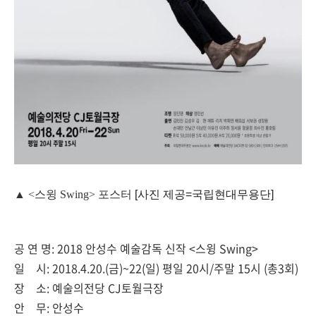
▲
<스윙 Swing> 포스터
[사진 제공=국립현대무용단]
공 연 명: 2018 안성수 예술감독 신작 <스윙 Swing>
일 시: 2018.4.20.(금)~22(일) 평일 20시/주말 15시 (총3회)
장 소: 예술의전당 CJ토월극장
안 무: 안성수