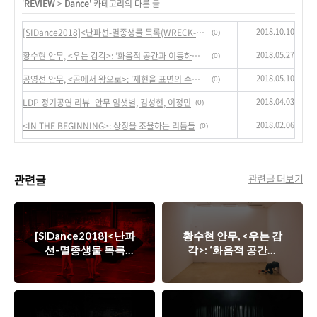
'
REVIEW
>
Dance
' 카테고리의 다른 글
2018.10.10
[SIDance2018]<난파선-멸종생물 목록(WRECK-List of Extinct Species)>: ‘현상학적이고 상징적인 오브제의 현존’
(0)
2018.05.27
황수현 안무, <우는 감각>: ‘화음적 공간과 이동하는 시선’
(0)
2018.05.10
공영선 안무, <곰에서 왕으로>: '재현을 표면의 수행으로 전도시키기'
(0)
2018.04.03
LDP 정기공연 리뷰_안무 임샛별, 김성현, 이정민
(0)
2018.02.06
<IN THE BEGINNING>: 상징을 조율하는 리듬들
(0)
관련글
관련글 더보기
[SIDance2018]<난파
황수현 안무, <우는 감
선-멸종생물 목록
각>: ‘화음적 공간과
(WRECK-List of
이동하는 시선’
Extinct Species)>:
‘현상학적이고 상징적
인 오브제의 현존’