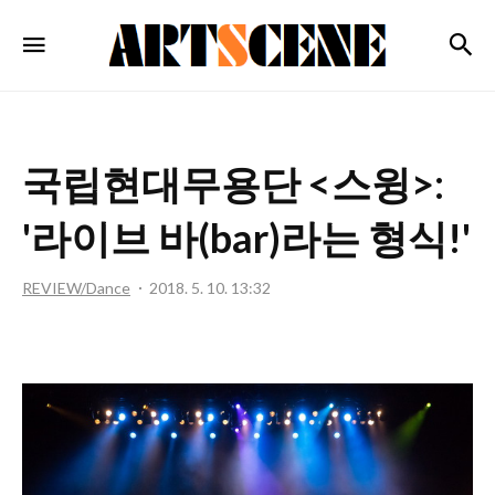
ARTSCENE
검
메뉴
국립현대무용단 <스윙>:
'라이브 바(bar)라는 형식!'
REVIEW/Dance
2018. 5. 10. 13:32