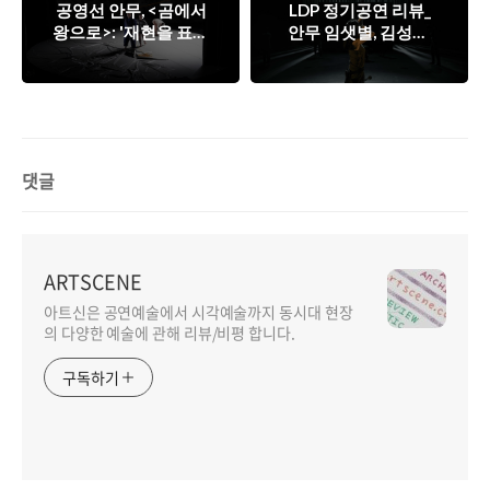
공영선 안무, <곰에서
LDP 정기공연 리뷰_
왕으로>: '재현을 표면
안무 임샛별, 김성현,
의 수행으로 전도시키
이정민
기'
댓글
ARTSCENE
아트신은 공연예술에서 시각예술까지 동시대 현장
의 다양한 예술에 관해 리뷰/비평 합니다.
구독하기