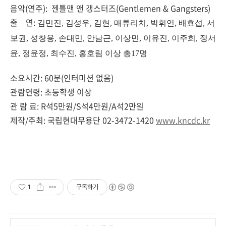
음악(연주): 젠틀맨 앤 갱스터즈(Gentlemen & Gangsters)
출 연:
김민진, 김성우, 김현, 매튜리치, 박휘연, 배효섭, 서
보권, 성창용, 손대민, 안남근, 이상민, 이유진, 이주희, 정서
윤, 정윤정, 최수진, 홍호림 이상 총17명
소요시간: 60분(인터미션 없음)
관람연령: 초등학생 이상
관 람 료: R석5만원/S석4만원/A석2만원
제작/주최: 국립현대무용단 02-3472-1420
www.kncdc.kr
1
구독하기