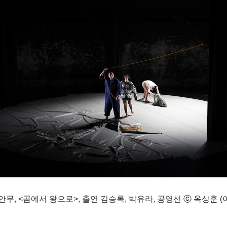
안무, <곰에서 왕으로>, 출연 김승록, 박유라, 공영선
ⓒ
옥상훈 (