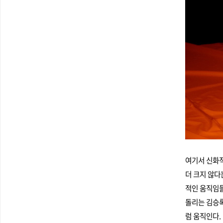
여기서 신화적
더 크지 않다
적인 움직임들
돌리는 김승록
럼 움직인다.