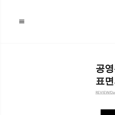
메뉴
공영
표면
REVIEW/Da