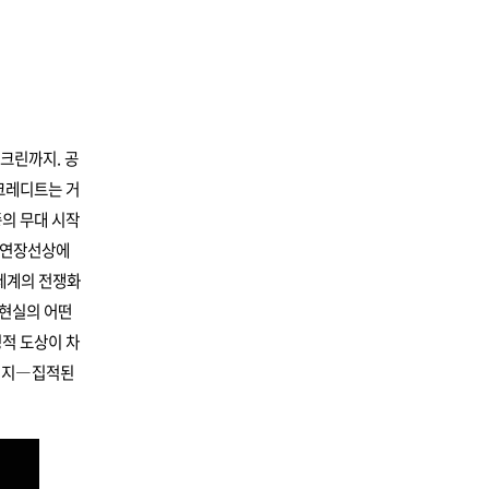
스크린까지. 공
크레디트는 거
종의 무대 시작
 연장선상에
 세계의 전쟁화
 현실의 어떤
징적 도상이 차
 돼지―집적된