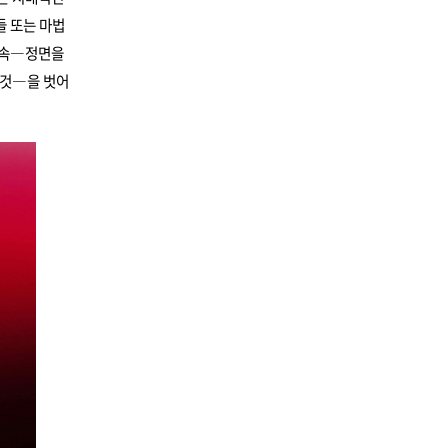
들 또는 마법
구속―정면을
 것―을 벗어