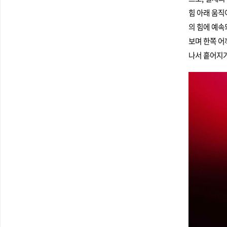
힘 아래 움직
의 힘에 예속
보며 한쪽 어
나서 흩어지거