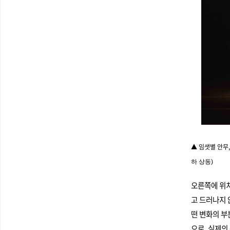
▲ 임샛별 안무,
하 상동)
오른쪽에 위치
고 드러나지 
떤 변화의 부
으로, 실제의