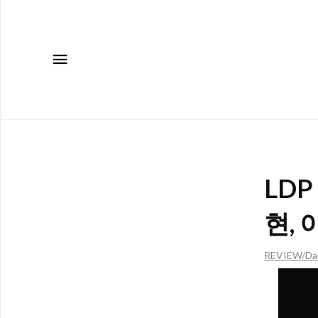
메뉴
LD
현,
REVIEW/Da