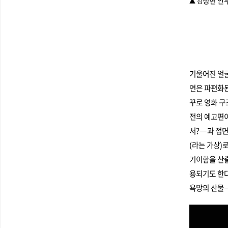
성현 안무
▲ 김
기울어진 얼굴
연은 파편화된
꾸로 영화 구
전의 예고편이
서?―과 접면
(라는 가상)
기이함을 산출
용되기도 한다
욕망의 산물―