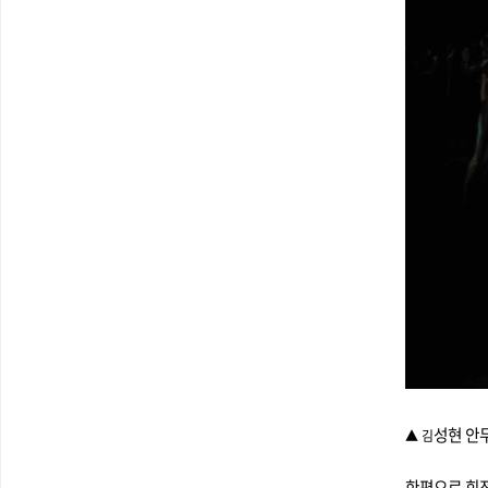
성현 안무
▲ 김
한편으로 회전