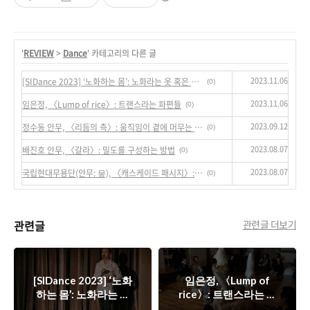
'
REVIEW
>
Dance
' 카테고리의 다른 글
2023.11.06
[SIDance 2023] ‘노화하는 몸’: 노화라는 옷 혹은 두께
(0)
2023.11.06
임은정, 〈Lump of rice〉: 트랜스라는 파편들
(0)
2023.09.12
정수동 안무, 〈리듬의 측〉: 움직임이 곁에 머무는 방식
(0)
2023.08.07
배진호 안무, 〈갈라〉: 밀도를 구성하는 방법
(0)
2023.08.07
국립현대무용단(안무: 뭎), 〈캐스케이드 패시지〉: 극장이라는 서사
(0)
관련글
관련글 더보기
[SIDance 2023] ‘노화
임은정, 〈Lump of
하는 몸’: 노화라는 옷
rice〉: 트랜스라는 파
혹은 두께
편들