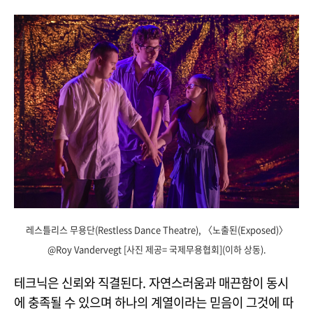
레스틀리스 무용단(Restless Dance Theatre), 〈노출된(Exposed)〉
@Roy Vandervegt [사진 제공= 국제무용협회](이하 상동).
테크닉은 신뢰와 직결된다. 자연스러움과 매끈함이 동시
에 충족될 수 있으며 하나의 계열이라는 믿음이 그것에 따