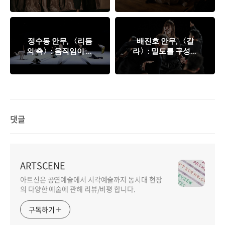
정수동 안무, 〈리듬
배진호 안무, 〈갈
의 측〉: 움직임이 곁
라〉: 밀도를 구성하
에 머무는 방식
는 방법
댓글
ARTSCENE
아트신은 공연예술에서 시각예술까지 동시대 현장
의 다양한 예술에 관해 리뷰/비평 합니다.
구독하기