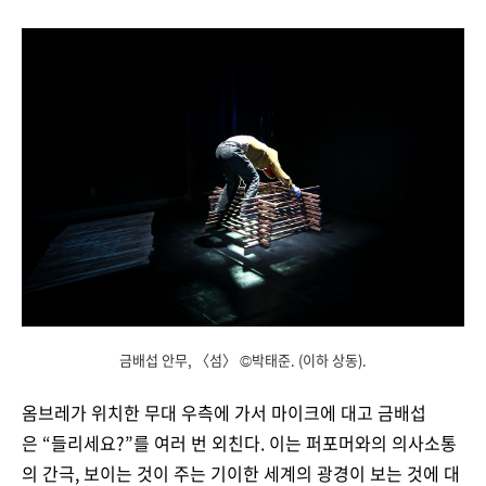
금배섭 안무, 〈섬〉 ©박태준. (이하 상동).
옴브레가 위치한 무대 우측에 가서 마이크에 대고 금배섭
은 “들리세요?”를 여러 번 외친다. 이는 퍼포머와의 의사소통
의 간극, 보이는 것이 주는 기이한 세계의 광경이 보는 것에 대