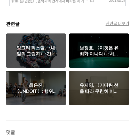
2021.08.26
《HIP合(힙합)》, 음악과의 관계에서 바라본 세 가지 힙합으로서의 현대무용
(1)
관련글
관련글 더보기
잉그리 픽스달, 〈내
남정호, 〈이것은 유
일의 그림자〉: 간격
희가 아니다〉: 사회
의 공동체를 구성하다
현상을 비추는 외양들
최은진,
유지영, 〈기다란 선
〈UNDOIT〉: 행위와
을 따라 무한히 이동
움직임 사이에서
하는〉: 유동적 언어
에서 단단한 언어로
댓글