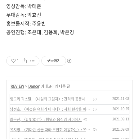
영상감독
:
박태준
무대감독
:
박효진
홍보물제작
:
주용빈
공연진행
:
조은데
,
김용희
,
박은경
1
구독하기
'
REVIEW
>
Dance
' 카테고리의 다른 글
2021.11.08
잉그리 픽스달, 〈내일의 그림자〉: 간격의 공동체를 구성하다
(0)
2021.10.25
남정호, 〈이것은 유희가 아니다〉: 사회 현상을 비추는 외양들
(0)
2021.09.13
최은진, 〈UNDOIT〉: 행위와 움직임 사이에서
(0)
2021.09.09
유지영, 〈기다란 선을 따라 무한히 이동하는〉: 유동적 언어에서 단단한 언어로
(0)