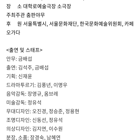
장 소 대학로예술극장 소극장
주최주관 춤판야무
후 원 서울특별시, 서울문화재단, 한국문화예술위원회, 카페
오가다
<출연 및 스태프>
안무
:
금배섭
출연
:
김석주
,
금배섭
기획
:
신재윤
드라마투르기
:
김풍년
,
이명우
음악감독
:
장영규
,
옴브레
미술감독
:
정유석
무대디자인
:
오진경
,
정승준
,
정용현
조명디자인
:
신동선
,
정유석
의상디자인
:
김지연
,
이수원
분장
,
소품
:
장경숙
,
남혜연