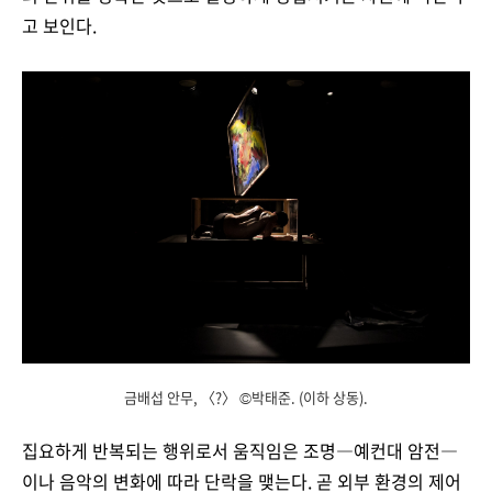
고 보인다.
금배섭 안무, 〈?〉 ©박태준. (이하 상동).
집요하게 반복되는 행위로서 움직임은 조명―예컨대 암전―
이나 음악의 변화에 따라 단락을 맺는다. 곧 외부 환경의 제어