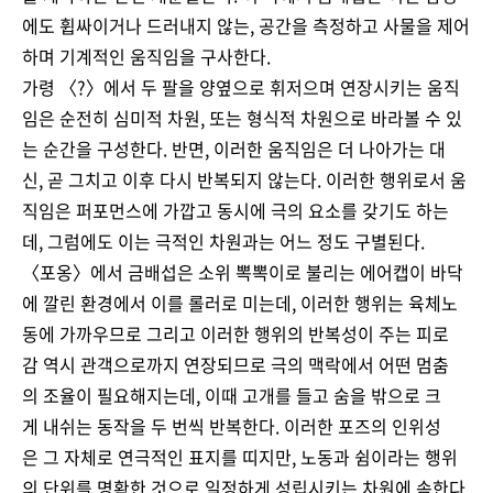
에도 휩싸이거나 드러내지 않는, 공간을 측정하고 사물을 제어
하며 기계적인 움직임을 구사한다.
가령 〈?〉에서 두 팔을 양옆으로 휘저으며 연장시키는 움직
임은 순전히 심미적 차원, 또는 형식적 차원으로 바라볼 수 있
는 순간을 구성한다. 반면, 이러한 움직임은 더 나아가는 대
신, 곧 그치고 이후 다시 반복되지 않는다. 이러한 행위로서 움
직임은 퍼포먼스에 가깝고 동시에 극의 요소를 갖기도 하는
데, 그럼에도 이는 극적인 차원과는 어느 정도 구별된다.
〈포옹〉에서 금배섭은 소위 뽁뽁이로 불리는 에어캡이 바닥
에 깔린 환경에서 이를 롤러로 미는데, 이러한 행위는 육체노
동에 가까우므로 그리고 이러한 행위의 반복성이 주는 피로
감 역시 관객으로까지 연장되므로 극의 맥락에서 어떤 멈춤
의 조율이 필요해지는데, 이때 고개를 들고 숨을 밖으로 크
게 내쉬는 동작을 두 번씩 반복한다. 이러한 포즈의 인위성
은 그 자체로 연극적인 표지를 띠지만, 노동과 쉼이라는 행위
의 단위를 명확한 것으로 일정하게 성립시키는 차원에 속한다