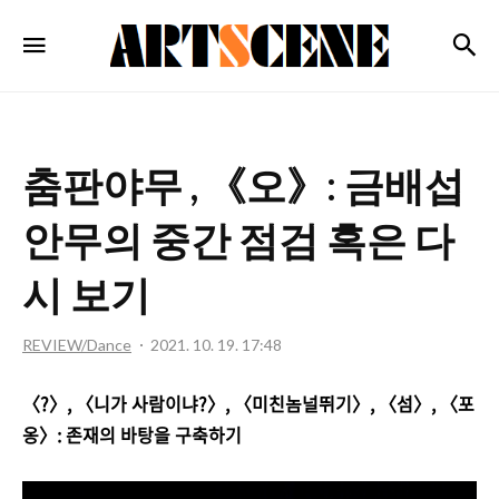
ARTSCENE
검
메뉴
춤판야무 , 《오》: 금배섭
안무의 중간 점검 혹은 다
시 보기
REVIEW/Dance
2021. 10. 19. 17:48
〈?〉, 〈니가 사람이냐?〉, 〈미친놈널뛰기〉, 〈섬〉, 〈포
옹〉: 존재의 바탕을 구축하기