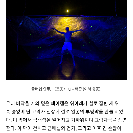
금배섭 안무, 〈포옹〉 ©박태준 (이하 상동).
무대 바닥을 거의 덮은 에어캡은 위아래가 철로 집힌 채 위
쪽 중앙에 단 고리가 천장에 걸려 일종의 투명막을 만들고 있
다. 이 앞에서 금배섭은 멀어지고 가까워지며 그림자극을 상연
한다. 이 막이 걷히고 금배섭의 걷기, 그리고 이후 긴 손잡이