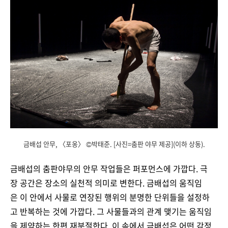
금배섭 안무, 〈포옹〉 ©박태준. [사진=춤판 야무 제공](이하 상동).
금배섭의
춤판야무의
안무 작업들은 퍼포먼스에 가깝다. 극
장 공간은 장소의 실천적 의미로 변한다. 금배섭의 움직임
은 이 안에서 사물로 연장된 행위의 분명한 단위들을 설정하
고 반복하는 것에 가깝다. 그 사물들과의 관계 맺기는 움직임
을 제약하는 한편 재분절한다. 이 속에서 금배섭은 어떤 감정