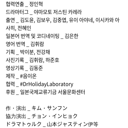
협력연출 _ 정인혁
드라마터그 _ 야마모토 저스틴 카레라
출연 _ 김도윤, 김보우, 김중엽, 유이 아야네, 이시카와 아
사히, 전혜인
일본어 번역 및 코디네이팅 _ 김은한
영어 번역 _ 김휘람
기획 _ 박이분, 전강채
사진기록 _ 김휘람, 하준호
영상기록 _ 김동준
제작 _ #음이온
협력 _ #DrHolidayLaboratory
후원 _ 일본국제교류기금 서울문화센터
作・演出 _ キム・サンフン
協力演出 _ チョン・インヒョク
ドラマトゥルク _ 山本ジャスティン伊等