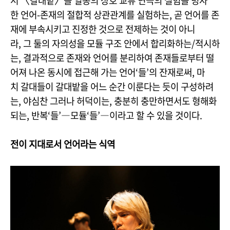
서 〈갈대밭〉을 일종의 상호 교류 연극의 실험을 빙자
한 언어-존재의 절합적 상관관계를 실험하는, 곧 언어를 존
재에 부속시키고 진정한 것으로 전제하는 것이 아니
라, 그 둘의 자의성을 모듈 구조 안에서 합리화하는/적시하
는, 결과적으로 존재와 언어를 분리하여 존재들로부터 떨
어져 나온 동시에 접근해 가는 언어‘들’의 잔재로써, 마
치 갈대들이 갈대밭을 어느 순간 이룬다는 듯이 구성하려
는, 야심찬 그러나 허덕이는, 충분히 충만하면서도 형해화
되는, 반복‘들’―모듈‘들’―이라고 할 수 있을 것이다.
전이 지대로서 언어라는 식역