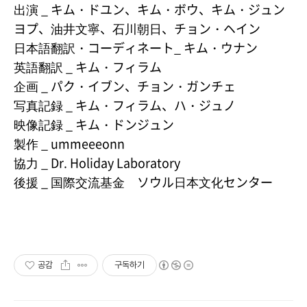
出演 _ キム・ドユン、キム・ボウ、キム・ジュン
ヨプ、油井文寧、石川朝日、チョン・ヘイン
日本語翻訳・コーディネート_ キム・ウナン
英語翻訳 _ キム・フィラム
企画 _ パク・イブン、チョン・ガンチェ
写真記録 _ キム・フィラム、ハ・ジュノ
映像記録 _ キム・ドンジュン
製作 _ ummeeeonn
協力 _ Dr. Holiday Laboratory
後援 _ 国際交流基金 ソウル日本文化センター
공감
구독하기