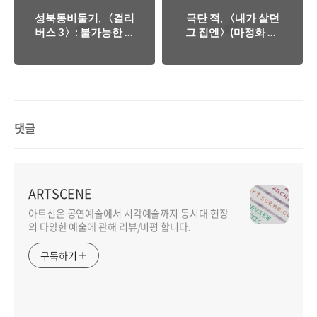
국 사회에 대한 징후
는 차원들
들
성북동비둘기, 〈걸리
극단 적, 〈내가 살던
버스 3〉: 불가능한 실
그 집엔〉(마정화 작,
재를 매개하는 방식들
이곤 연출): 여성의 역
사와 여성의 글쓰기,
그리고 여성의 연대
댓글
ARTSCENE
아트신은 공연예술에서 시각예술까지 동시대 현장
의 다양한 예술에 관해 리뷰/비평 합니다.
구독하기