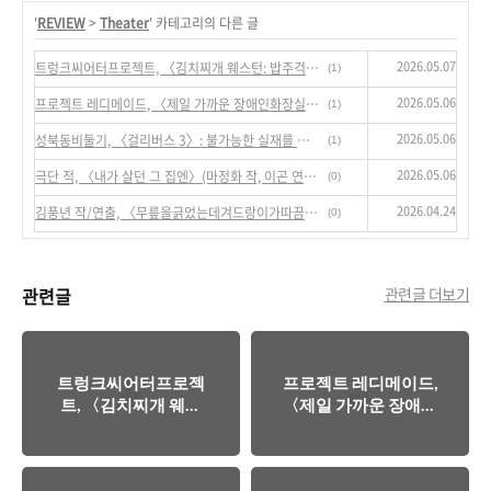
'
REVIEW
>
Theater
' 카테고리의 다른 글
2026.05.07
트렁크씨어터프로젝트, 〈김치찌개 웨스턴: 밥주걱과 45구경 권총의 결투〉: 어떤 구멍들이 보여주는 한국 사회에 대한 징후들
(1)
2026.05.06
프로젝트 레디메이드, 〈제일 가까운 장애인화장실이 어디죠?〉: 원작 이후의 마법, 수행, 실재라는 배가되는 차원들
(1)
2026.05.06
성북동비둘기, 〈걸리버스 3〉: 불가능한 실재를 매개하는 방식들
(1)
2026.05.06
극단 적, 〈내가 살던 그 집엔〉(마정화 작, 이곤 연출): 여성의 역사와 여성의 글쓰기, 그리고 여성의 연대
(0)
2026.04.24
김풍년 작/연출, 〈무릎을긁었는데겨드랑이가따끔하여〉: 이행을 위한, 이행에 의한, 이행에 대한
(0)
관련글
관련글 더보기
트렁크씨어터프로젝
프로젝트 레디메이드,
트, 〈김치찌개 웨스
〈제일 가까운 장애인
턴: 밥주걱과 45구경
화장실이 어디죠?〉:
권총의 결투〉: 어떤
원작 이후의 마법, 수
구멍들이 보여주는 한
행, 실재라는 배가되