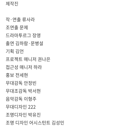
제작진
작·연출 류사라
조연출 문제
드라마투르그 장영
출연 김하람·문병설
기획 김언
프로젝트 매니저 권나은
접근성 매니저 하라
홍보 전세현
무대감독 안정빈
무대조감독 박서현
음악감독 이형주
무대디자인 222
조명디자인 박유진
조명 디자인 어시스턴트 김성민