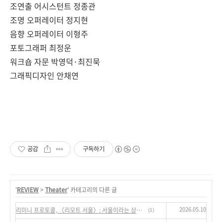
조연출 어시스턴트 정종관
조명 오퍼레이터 정지현
음향 오퍼레이터 이형주
포토그래퍼 최정운
워크숍 자문 박영덕·최진묵
그래픽디자인 안채연
공감
구독하기
'
REVIEW
>
Theater
' 카테고리의 다른 글
2026.05.10
리미니 프로토콜, 〈리모트 서울〉: 서울이라는 상상계적 극장으로부터 ‘개인’으로 소급되기
(1)