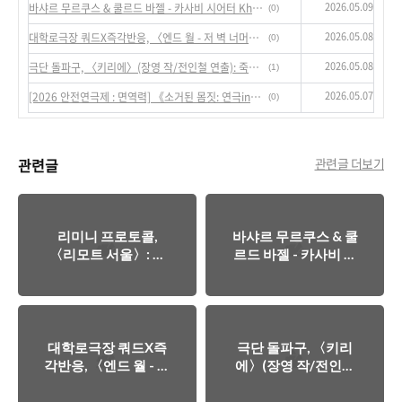
2026.05.09
바샤르 무르쿠스 & 쿨르드 바젤 - 카사비 시어터 Khashabi Theatre, 〈뮤지엄 THE MUSEUM〉: 테러의 재기입
(0)
2026.05.08
대학로극장 쿼드X즉각반응, 〈엔드 월 - 저 벽 너머에는 뭐가 있을까?〉: 문학의 견지에서 타자성을 구성하기
(0)
2026.05.08
극단 돌파구, 〈키리에〉(장영 작/전인철 연출): 죽음을 경유한 사랑으로의 도약
(1)
2026.05.07
[2026 안전연극제 : 면역력] 《소거된 몸짓: 연극in 미게재 희곡 작가 페스티벌》: 희곡 스스로 한 발 나아간 자리, 그리고 사라진 시간으로부터 발화하기
(0)
관련글
관련글 더보기
리미니 프로토콜,
바샤르 무르쿠스 & 쿨
〈리모트 서울〉: 서
르드 바젤 - 카사비 시
울이라는 상상계적 극
어터 Khashabi
장으로부터 ‘개인’으
Theatre, 〈뮤지엄
로 소급되기
THE MUSEUM〉: 테
러의 재기입
대학로극장 쿼드X즉
극단 돌파구, 〈키리
각반응, 〈엔드 월 - 저
에〉(장영 작/전인철
벽 너머에는 뭐가 있
연출): 죽음을 경유한
을까?〉: 문학의 견지
사랑으로의 도약