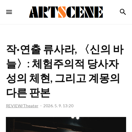
ARTSCENE
검
메뉴
작·연출 류사라, 〈신의 바
늘〉: 체험주의적 당사자
성의 체현, 그리고 계몽의
다른 판본
REVIEW/Theater
2026. 5. 9. 13:20