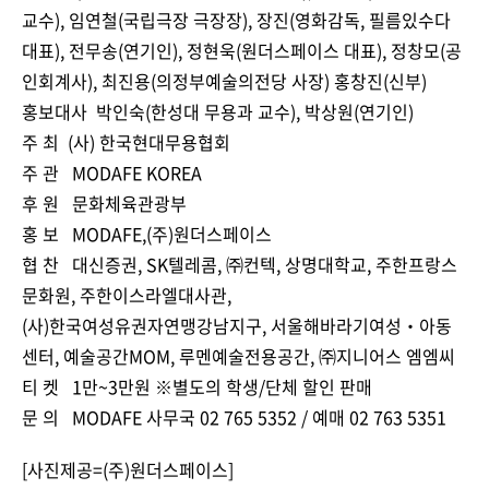
교수), 임연철(국립극장 극장장), 장진(영화감독, 필름있수다
대표), 전무송(연기인), 정현욱(원더스페이스 대표), 정창모(공
인회계사), 최진용(의정부예술의전당 사장) 홍창진(신부)
홍보대사 박인숙(한성대 무용과 교수), 박상원(연기인)
주 최 (사) 한국현대무용협회
주 관 MODAFE KOREA
후 원 문화체육관광부
홍 보 MODAFE,(주)원더스페이스
협 찬 대신증권, SK텔레콤, ㈜컨텍, 상명대학교, 주한프랑스
문화원, 주한이스라엘대사관,
(사)한국여성유권자연맹강남지구, 서울해바라기여성‧아동
센터, 예술공간MOM, 루멘예술전용공간, ㈜지니어스 엠엠씨
티 켓 1만~3만원 ※별도의 학생/단체 할인 판매
문 의 MODAFE 사무국 02 765 5352 / 예매 02 763 5351
[사진제공=(주)원더스페이스]