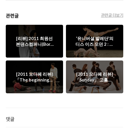
관련글
관련글 더보기
[리뷰] 2011 최원선
‘유니버셜 발레단’의
본댄스컴퍼니(Born
디스 이즈 모던 2 : 이
Dance) Rendering
리 킬리안에서 허용순
IV - 동행 : 한국 춤 외
으로 - 모던의 기점을
연의 확장
전후로, 변화해 온 예
술 속 자아들을 더듬
어 가다
[2011 모다페 리뷰]
[2011 모다페 리뷰]
「The beginning」
「Sunday」 고흥균 :
이주형 : 드라마틱한
일상의 흐름과 꿈결의
내러티브와 정서 속
의식
에...
댓글