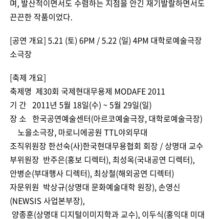
며, 발산적이면서도 수렴하는 지점을 안긴 재기발랄하면서도
끈끈한 작품이었다.
[공연 개요] 5.21 (토) 6PM / 5.22 (일) 4PM 대학로예술극장
소극장
[축제 개요]
축제명 제30회 국제현대무용제 MODAFE 2011
기 간 2011년 5월 18일(수) ~ 5월 29일(일)
장 소 한국공연예술센터(아르코예술극장, 대학로예술극장)
노을소극장, 마로니에공원 TTL야외무대
조직위원장 한선숙(사)한국현대무용협회 회장 / 상명대 교수
부위원장 반주은(홍보 디렉터), 최성옥(국내공연 디렉터),
안병순(부대행사 디렉터), 최상철(해외공연 디렉터)
자문위원 박상규(상명대 문화예술대학 원장), 손영신
(NEWSIS 사업본부장),
양종훈(상명대 디지털이미지학과 교수), 이두식(홍익대 미대