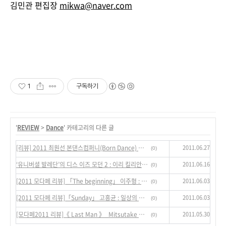
김민관 편집장
mikwa@naver.com
1
구독하기
'
REVIEW
>
Dance
' 카테고리의 다른 글
2011.06.27
[리뷰] 2011 최원선 본댄스컴퍼니(Born Dance) Rendering IV - 동행 : 한국 춤 외연의 확장
(0)
2011.06.16
‘유니버셜 발레단’의 디스 이즈 모던 2 : 이리 킬리안에서 허용순으로 - 모던의 기점을 전후로, 변화해 온 예술 속 자아들을 더듬어 가다
(0)
2011.06.03
[2011 모다페 리뷰] 「The beginning」 이주형 : 드라마틱한 내러티브와 정서 속에...
(0)
2011.06.03
[2011 모다페 리뷰]「Sunday」 고흥균 : 일상의 흐름과 꿈결의 의식
(0)
2011.05.30
[모다페2011 리뷰]《 Last Man 》_Mitsutake Kasai :
(0)