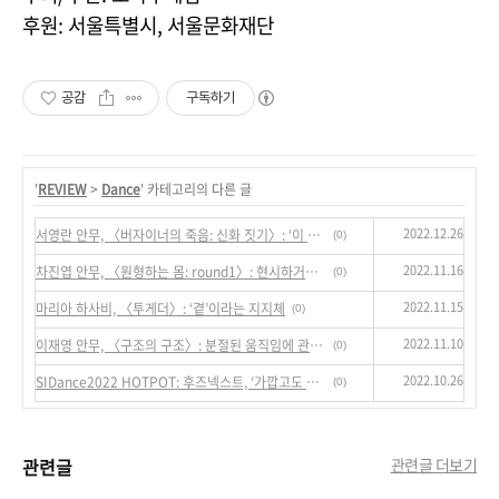
후원: 서울특별시, 서울문화재단
공감
구독하기
'
REVIEW
>
Dance
' 카테고리의 다른 글
2022.12.26
서영란 안무, 〈버자이너의 죽음: 신화 짓기〉: ‘이 시대의 신화가 발화하는 법’
(0)
2022.11.16
차진엽 안무, 〈원형하는 몸: round1〉: 현시하거나 발생하는 몸의 기원들
(0)
2022.11.15
마리아 하사비, 〈투게더〉: ‘곁’이라는 지지체
(0)
2022.11.10
이재영 안무, 〈구조의 구조〉: 분절된 움직임에 관한 탐구
(0)
2022.10.26
SIDance2022 HOTPOT: 후즈넥스트, ‘가깝고도 가까운’
(0)
관련글
관련글 더보기