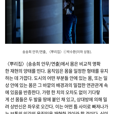
송송희 안무/연출, 〈뿌리집〉ⓒ박수환(이하 상동).
〈뿌리집〉(
송송희
안무/연출)
에서 몸은 비교적 명확
한 재현의 양태를 띤다. 움직임은 몸을 일정한 형태를 유지
하는 데 가깝다. 도시의 어떤 부분들 안에 있는 몸, 또는 일
상 안에 있는 몸은 그 바깥의 배경과의 밀접한 연관관계 속
에 있음을 반증한다. 가령 한 치의 오차도 없이 기다랗
게 선 몸들은 두 발을 땅에 붙인 채 있고, 상대방에 의해 밀
려 상반신은 좌우로 오간다. 이는 어떤 틈 사이로 빠져나가
는 보통의 인간의 움직임을 재현한 것이라 할 것이다. 심미