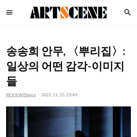
ARTSCENE
검
메뉴
송송희 안무, 〈뿌리집〉:
일상의 어떤 감각-이미지
들
REVIEW/Dance
2022. 11. 15. 23:49