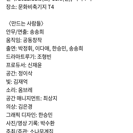
장소: 문화비축기지 T4
〈만드는 사람들〉
안무/연출: 송송희
움직임: 공동창작
출연: 박정휘, 이다애, 한승민, 송송희
드라마트루기: 조형빈
프로듀서: 신재윤
공간: 정이삭
빛: 김재억
소리: 옴브레
공간 매니지먼트: 최상지
의상: 김은경
그래픽 디자인: 한승민
사진/영상 기록: 박수환
주최/주관: 소나무계집