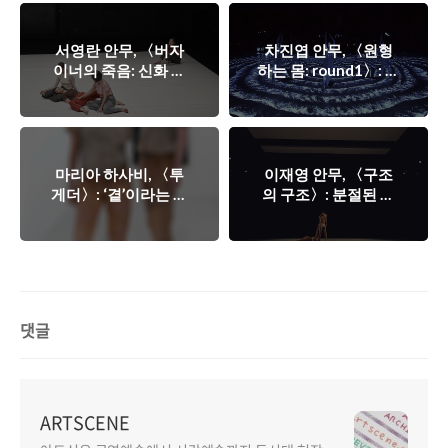
서영란 안무, 〈버자
차진엽 안무, 〈원형
이너의 죽음: 신화 짓
하는 몸: round1〉: 현
기〉: ‘이 시대의 신화
시하거나 발생하는 몸
가 발화하는 법’
의 기원들
마리아 하사비, 〈투
이재영 안무, 〈구조
게더〉: ‘곁’이라는 지
의 구조〉: 분절된 움
지체
직임에 관한 탐구
댓글
ARTSCENE