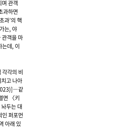
외치며 관객
 초과하면
초과’의 핵
가는, 야
 관객을 마
 하는데, 이
색 각각의 비
헤치고 나아
023)]―같
 열면 〈키
 놔두는 대
질적인 퍼포먼
역 아래 있