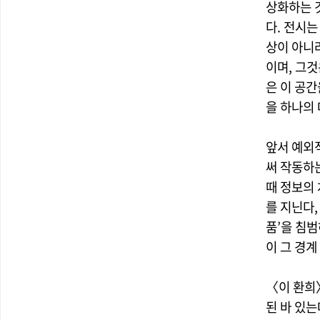
상화하는 
다. 전시는
상이 아니
이며, 그것
은 이 공
을 하나의
앞서 예외
써 작동하
때 정보의
를 지닌다
품’을 침
이 그 경계
〈이 환희
된 바 있는