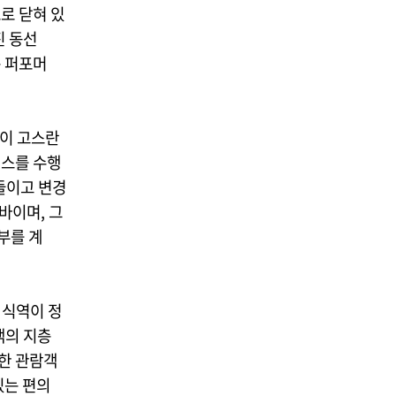
로 닫혀 있
진 동선
는 퍼포머
적이 고스란
먼스를 수행
들이고 변경
바이며, 그
부를 계
 식역이 정
객의 지층
한 관람객
있는 편의