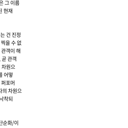
것은 그 이름
된 현재
는 건 진정
찍을 수 없
 관객이 해
 곧 관객
의 차원으
를 어떻
 퍼포머
자의 차원으
 낙착되
단순화/이