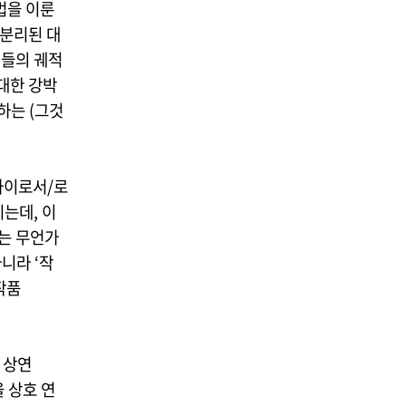
법을 이룬
 분리된 대
것들의 궤적
 대한 강박
하는 (그것
차이로서/로
는데, 이
는 무언가
니라 ‘작
작품
 상연
 상호 연