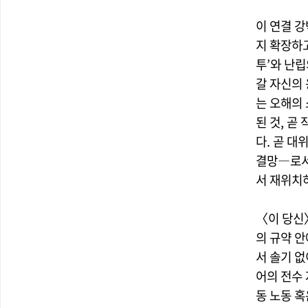
이 연결 
지 확장하
투’와 난립의
갈 자신의
는 오해의
된 것, 곧
다. 곧 
결망―로서
서 재위치
〈이 당신
의 규약 
서 솔기 없
어의 전수
동 노동 혹