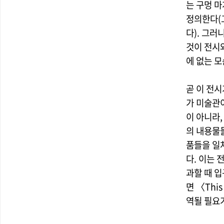
는 구멍 
정의한다(
다). 그러
것이 전시
에 없는 
곧 이 전시
가 미술관
이 아니라
의 내용물
품들을 일
다. 이는
과할 때 
면 〈This
역될 필요