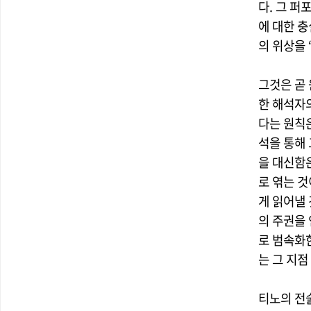
다. 그 퍼
에 대한 
의 위상을 
그것은 곧 
한 해석자
다는 원칙
석을 통해 
을 대신함
로 엮는 것
게 읽어낼
의 주권을
로 범속화
는 그 지
티노의 전