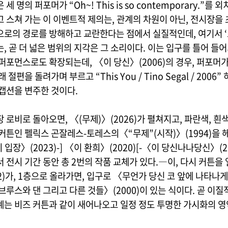
세 명의 퍼포머가 “Oh~! This is so contemporary.”를 
 스쳐 가는 이 이벤트적 제의는, 관계의 차원이 아닌, 전시장을
으로의 경로를 방해하고 교란한다는 점에서 실질적인데, 여기서 ‘
, 곧 더 넓은 범위의 지각은 그 소리이다. 이는 입구를 틀어 들어
퍼포먼스로도 확장되는데, 〈이 당신〉(2006)의 경우, 퍼포머가
 절편을 돌려가며 부르고 “This You / Tino Segal / 2006”
 캡션을 변주한 것이다.
 로비로 돌아오면, 〈(무제)〉(2026)가 펼쳐지고, 파란색, 흰
 커튼인 펠릭스 곤잘레스-토레스의〈“무제”(시작)〉(1994)을 
이 입장〉(2023)-] 〈이 환희〉(2020)[-〈이 당신나나당신〉(2
 전시 기간 동안 총 2번의 작품 교체가 있다.―이, 다시 커튼을
2)가, 1층으로 올라가면, 입구로 〈무언가 당신 코 앞에 나타나게
브루스와 댄 그리고 다른 것들〉(2000)이 있는 식이다. 곧 이
계는 비즈 커튼과 같이 새어나오고 일정 정도 투명한 가시화의 영