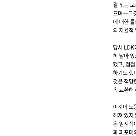
결 짓는 
으며―그것
에 대한 
의 자율적
당시 LD
히 남아 
했고, 점
하기도 했
것은 적당
속 교환해
이것이 노
해져 있지 
은 임시적
과 퍼포머의