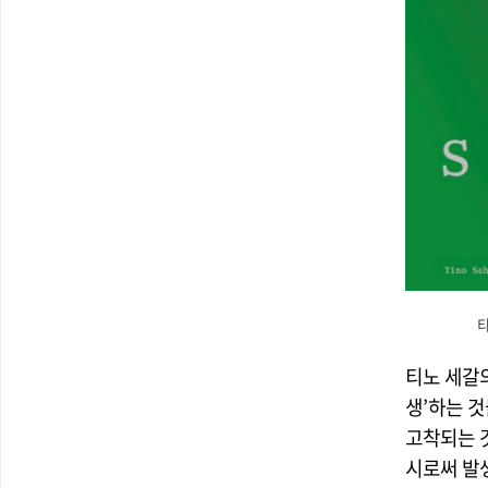
티
티노 세갈
생’하는 
고착되는 
시로써 발