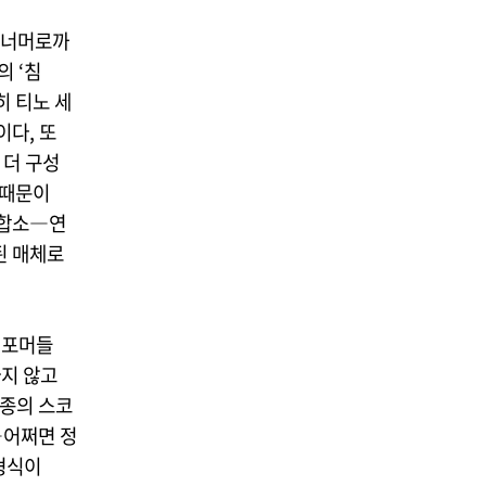
 너머로까
 ‘침
밀히 티노 세
이다, 또
 더 구성
 때문이
집합소―연
된 매체로
퍼포머들
나지 않고
일종의 스코
―어쩌면 정
 형식이