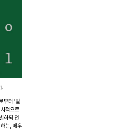
].
로부터 ‘발
 임시적으로
별하되 전
하는, 메우