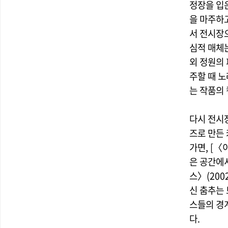
정장을 입은 
을 마주하고
서 전시장
심적 매체는
외 정원의 
주할 때 노래
는 작품의
다시 전시장
즈로 만든
가면, [〈
은 공간에서
스〉(200
신 춤추는 
스들의 경
다.