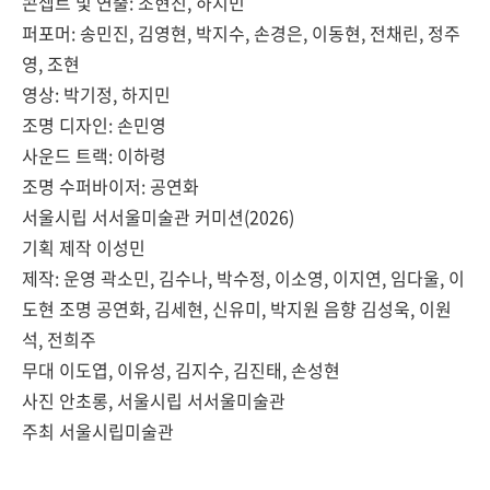
콘셉트 및 연출: 조현진, 하지민
퍼포머: 송민진, 김영현, 박지수, 손경은, 이동현, 전채린, 정주
영, 조현
영상: 박기정, 하지민
조명 디자인: 손민영
사운드 트랙: 이하령
조명 수퍼바이저: 공연화
서울시립 서서울미술관 커미션(2026)
기획 제작 이성민
제작: 운영 곽소민, 김수나, 박수정, 이소영, 이지연, 임다울, 이
도현 조명 공연화, 김세현, 신유미, 박지원 음향 김성욱, 이원
석, 전희주
무대 이도엽, 이유성, 김지수, 김진태, 손성현
사진 안초롱, 서울시립 서서울미술관
주최 서울시립미술관