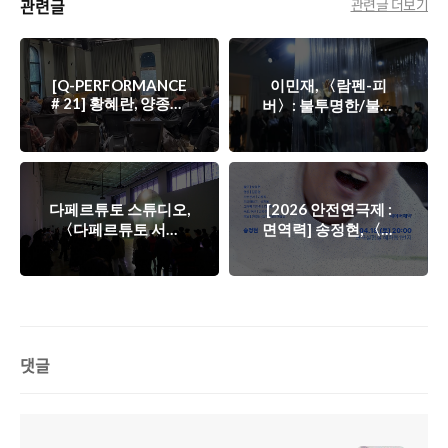
관련글
관련글 더보기
[Q-PERFORMANCE
이민재, 〈람펜-피
# 21] 황혜란, 양종욱,
버〉: 불투명한/불안
〈황혜란 × 양종욱
한 매체-막들
8〉: 단위적 차원에서
작동하는 연기 기술로
부터...
다페르튜토 스튜디오,
[2026 안전연극제 :
〈다페르튜토 서서
면역력] 송정현, 〈정
울〉: 고래 뱃속이라
현 씨는 문화예술도
는 상상적 공간
모르면서 왜 ‘포항장
애인문화예술활동센
터’를 만들었는가?〉:
예술의 형식으로서 정
치적 발화가 갖는 어
댓글
떤 효과들