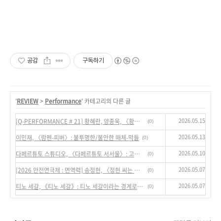
공감
구독하기
'
REVIEW
>
Performance
' 카테고리의 다른 글
2026.05.15
[Q-PERFORMANCE # 21] 황혜란, 양종욱, 〈황혜란 × 양종욱 8〉: 단위적 차원에서 작동하는 연기 기술로부터...
(0)
2026.05.13
이민재, 〈람펜-피버〉: 불투명한/불안한 매체-막들
(0)
2026.05.10
다페르튜토 스튜디오, 〈다페르튜토 서서울〉: 고래 뱃속이라는 상상적 공간
(0)
2026.05.07
[2026 안전연극제 : 면역력] 송정현, 〈정현 씨는 문화예술도 모르면서 왜 ‘포항장애인문화예술활동센터’를 만들었는가?〉: 예술의 형식으로서 정치적 발화가 갖는 어떤 효과들
(0)
2026.05.07
티노 세갈, 《티노 세갈》: 티노 세갈이라는 경계로서 장치(물)
(0)