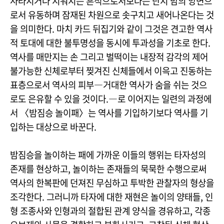
사라지거나 지워지는 흔적으로서보다는 단지 밤의 앙면으
로서 유동하며 잠재된 차원으로 솟구치고 새어나온다는 것
을 의미한다. 마치 카드 뒤집기와 같이 그것은 견고한 역사
적 토대에 대한 불투명성을 동시에 투과성을 기초로 한다.
역사를 매만지는 손 그리고 벌떡이는 내장적 감각의 제어
불가능한 신체로부터 찢겨진 신체들에서 이윽고 진동하는
표층으로서 역사의 피부―거대한 역사가 숨을 쉬는 것으
로도 은유할 수 있을 것이다.―로 이어지는 일련의 과정에
서 〈밤짐승 놀이패〉는 역사를 기입하기보다 역사를 기
입하는 대상으로 바꾼다.
밤짐승을 놀이하는 패에 가까운 이들의 행위는 타자성의
존재를 현상하고, 놀이하는 존재들의 묵묵한 수행으로써
역사의 한복판에 던져진 무심하고 투박한 관찰자의 형상을
조각한다. 그러니까 타자에 대한 재현은 놀이의 양태들, 인
형 조종사와 인형과의 절합된 관계 양식을 경유하고, 각종