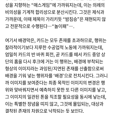
성을 지향하는 “매스게임”에 가까워지는데, 이는 의례의
비의성을 기계적 합리성으로 분산시킨다. 그것은 제식과
가까운데, 이때 제목이 가리키듯 “밤짐승”은 재현되지 않
고 전문적으로 수행된다―“놀이패”―.
여기서 배경막은, 카드는 모두 존재를 초과하므로, 행위는
찰라적이기보다 지루한 수공업적 노동에 가까워지는데,
엄밀히 카드의 반 바퀴 회전, 곧 카드를 떼서 카드 중앙 상
단의 홈을 다시 후크에 거는 이 행위는, 배경에 부착되는
형상의 이미지라는 과잉된/지연된 존재를 산출함으로써
배경을 기워 넣는 행위자를 ‘배경’으로 전치시킨다. 그러니
까 이미지를 보여준다는 최종 목적인 이미지의 변경은 행
위와 맞바꿔지면서 예측하지 못한 또 다른 이미지를 낳고,
그 이미지의 일관된 톤을 직조할 필요성을 동시에 낳는데,
이는 특별한 정념을 띠지 않고, 그것에 몰입되는, 대상과
결착된 존재의 차원으로 낙착되는 듯 보인다.