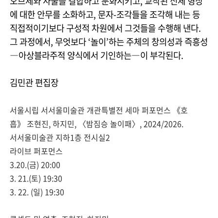
오브제와 사물을 결합하고 분화시키고, 교착된 신체 형상
에 대한 안무를 소화하고, 문자-조각들을 조각해 내는 등
직접적이기보다 구성적 차원에서 그것들을 수행해 낸다.
그 과정에서, 무엇보다 ‘놀이’하는 주체의 창의성과 즉흥성
―아상블라주적 양식에서 기인하는―이 부각된다.
김민관 편집장
서울시립 서서울미술관 개관특별전 세마 퍼포먼스 《호
흡
》
조현진, 하지민, 〈
밤짐승 놀이패
〉
, 2024/2026.
서서울미술관 지하1층 전시실2
라이브 퍼포먼스
3.20.(금) 20:00
3. 21.(토) 19:30
3. 22. (일) 19:30