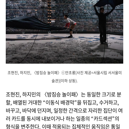
조현진, 하지민, 〈밤짐승 놀이패〉ⓒ안초롱[사진 제공=서울시립 서서울미
술관](이하 상동).
조현진, 하지민의 〈밤짐승 놀이패〉는 동일한 크기로 분
할, 배열된 거대한 “이동식 배경막”을 뒤집고, 수거하고,
바꾸고, 바닥에 던지며, 일정한 간격으로 자리한 집단이 여
러 카드를 동시에 내보이거나 하는 일종의 “카드섹션”의
형식을 변주한다. 이때 적용되는 집체적인 움직임은 통일