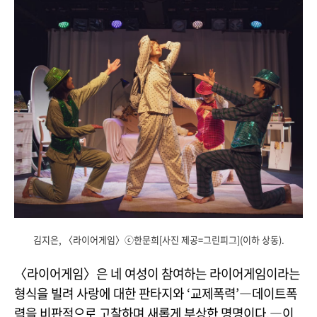
김지은, 〈라이어게임〉ⓒ한문희[사진 제공=그린피그](이하 상동).
〈라이어게임〉은 네 여성이 참여하는 라이어게임이라는
형식을 빌려 사랑에 대한 판타지와 ‘교제폭력’―데이트폭
력을 비판적으로 고찰하며 새롭게 부상한 명명이다.―이