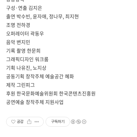
구성·연출 김지은
출연 박수빈, 윤자애, 정나무, 최지현
조명 전하경
오퍼레이터 곽동우
음악 변지민
기록 촬영 한문희
그래픽디자인 워크룸
기획 나유진, 노지상
공동기획 창작주체 예술공간 혜화
제작 그린피그
후원 한국문화예술위원회 한국콘텐츠진흥원
공연예술 창작주체 지원사업
공감
구독하기