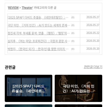
'
REVIEW
>
Theater
' 카테고리의 다른 글
2026.05.27
[2025 SPAF] 다비드 쥬셀송, 〈네안데르탈인〉: 인간의 주관적 언어들―과학, 역사, 사랑
(0)
2026.05.27
극단 미인, 〈거의 인간〉: AI가 만드는 세계의 존재 양상에 대한
(0)
2026.05.22
정진새 각색, 부새롬 윤색·연출, 〈햄릿〉: ‘햄릿’의 비실존성 혹은 수행성
(0)
2026.05.20
심지후, 〈여는 마당: 프로파간다〉: 극장과 광장 사이의 간격 없음으로부터…
(0)
2026.05.20
박현지, 〈한국인 되기〉: 한국(인)을 향한 이미지 혹은 시선
(0)
관련글
관련글 더보기
[2025 SPAF] 다비드
극단 미인, 〈거의 인
쥬셀송, 〈네안데르탈
간〉: AI가 만드는 세
인〉: 인간의 주관적
계의 존재 양상에 대
언어들―과학, 역사,
한
사랑