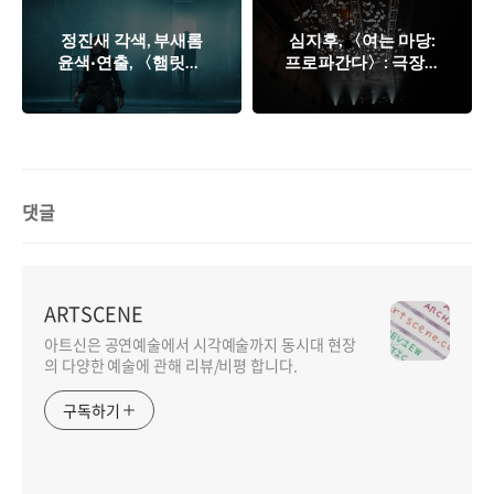
정진새 각색, 부새롬
심지후, 〈여는 마당:
윤색·연출, 〈햄릿〉:
프로파간다〉: 극장과
‘햄릿’의 비실존성 혹
광장 사이의 간격 없
은 수행성
음으로부터…
댓글
ARTSCENE
아트신은 공연예술에서 시각예술까지 동시대 현장
의 다양한 예술에 관해 리뷰/비평 합니다.
구독하기