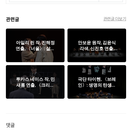
관련글
관련글 더보기
아일리 린 작, 진해정
안보윤 원작, 김윤식
연출, 〈너울〉: 삶에
각색, 신진호 연출,
대한 진정한 선택에
〈애도의 방식〉 : 서
대하여
사의 틈을 메우다
루카스 네이스 작, 민
극단 타이헨, 〈브레
새롬 연출, 〈크리스
인〉: 생명의 탄생과
천스〉: 종교적 믿음
역사, 그리고 우연적
에 관한 근거를 다시
존재들의 분투를 기입
쓰기
하기
댓글