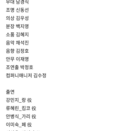
무대 남경식
조명 신동선
의상 김우성
분장 백지영
소품 김혜지
음악 채석진
음향 김정호
안무 이재영
조연출 박정호
컴퍼니매니저 김수정
출연
강민지_랑 役
류혜린_킴코 役
안병식_가리 役
이미숙_페 役