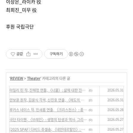
이상은_라이카 役
최희진_미무 役
후원
국립극단
공감
구독하기
'
REVIEW
>
Theater
' 카테고리의 다른 글
2026.05.31
아일리 린 작, 진해정 연출, 〈너울〉: 삶에 대한 진정한 선택에 대하여
(0)
2026.05.31
안보윤 원작, 김윤식 각색, 신진호 연출, 〈애도의 방식〉 : 서사의 틈을 메우다
(0)
2026.05.28
루카스 네이스 작, 민새롬 연출, 〈크리스천스〉: 종교적 믿음에 관한 근거를 다시 쓰기
(0)
2026.05.27
극단 타이헨, 〈브레인〉: 생명의 탄생과 역사, 그리고 우연적 존재들의 분투를 기입하기
(0)
2026.05.27
[2025 SPAF] 다비드 쥬셀송, 〈네안데르탈인〉: 인간의 주관적 언어들―과학, 역사, 사랑
(0)