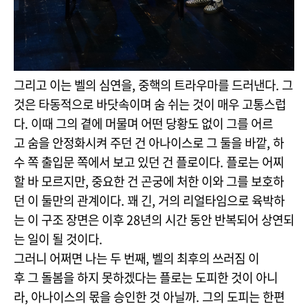
그리고 이는 벨의 심연을, 중핵의 트라우마를 드러낸다. 그
것은 타동적으로 바닷속이며 숨 쉬는 것이 매우 고통스럽
다. 이때 그의 곁에 머물며 어떤 당황도 없이 그를 어르
고 숨을 안정화시켜 주던 건 아나이스로 그 둘을 바깥, 하
수 쪽 출입문 쪽에서 보고 있던 건 플로이다. 플로는 어찌
할 바 모르지만, 중요한 건 곤궁에 처한 이와 그를 보호하
던 이 둘만의 관계이다. 꽤 긴, 거의 리얼타임으로 육박하
는 이 구조 장면은 이후 28년의 시간 동안 반복되어 상연되
는 일이 될 것이다.
그러니 어쩌면 나는 두 번째, 벨의 최후의 쓰러짐 이
후 그 돌봄을 하지 못하겠다는 플로는 도피한 것이 아니
라, 아나이스의 몫을 승인한 것 아닐까. 그의 도피는 한편