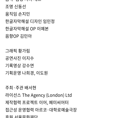
조명 신동선
움직임 손지민
한글자막해설 디자인 임민정
한글자막해설 OP 이예본
음향OP 김민아
그래픽 황가림
공연사진 이지수
기록영상 강수연
기획운영 나희경, 이도원
주최·주관 배서현
라이선스 The Agency (London) Ltd
제작협력 프로젝트 이어, 페미씨어터
접근성 운영협력 아르코·대학로예술극장
후원 서울문화재단