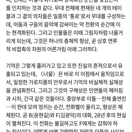
를 인지하는 것과 같다. 무대 전체에 편재된 네 개의 테이
블과 그 곁의 의자들은 일종의 ‘통로’로서 무대를 구성하는
데, 어둠과 구음의 음악에 감싸이는 막 전환의 순간에 이
는 현격화된다. 그리고 인물들은 이때 그림자처럼 너울거
리게 되는데, 그것은 하나의 총체적 형상, 곧 상호 연루
적 비접촉의 차원의 어른거림 아래 그러하다.
기억은 그렇게 흘러가고 있고 또한 진실의 흔적으로서 유
출되고 있는데, 〈너울〉은 바로 이 이점에서 움직임으로
서, 일정한 가로지름의 안무로서 기억의 비실체적 실재성
을 관념화한다. 그리고 그것의 구체성은 인연들의 헤어짐
과 시차, 간극 같은 것들이다. 중앙부로 이들―전체 출연진
―이 한데 모여 엉키는 순간, 전화벨이 울리고, 형상은 해
체된다. 곧 B(윤현길)와 F(김광덕)의 대화, 28년 후의 현실
이 펼쳐진다. 이 전화는 불길하고도 F에게는 감춰야 하
는 진실이다. 어떻게 보면 간략화된 자막은 이들의 사실보