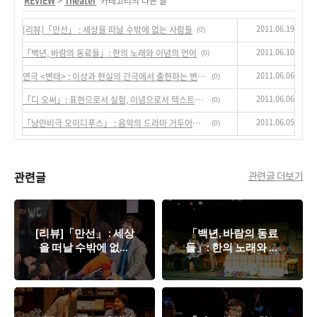
'
REVIEW
>
Theater
' 카테고리의 다른 글
2011.06.19
[리뷰]「만선」 : 세상을 떠날 수밖에 없는 사람들
(0)
2011.06.10
「백년, 바람의 동료들」: 한의 노래와 이념의 언어
(0)
2011.06.06
연극 <변태> : 이상과 현실의 간극에서 출현하는 변신의 욕망
(0)
2011.06.06
「디 오써」: 표현으로서 실험, 이념으로서 텍스트의 미지근한 배합
(0)
2011.06.05
「낭만비극 오이디푸스」 : 음악의 드라마 거두어지지 않는 목소리
(0)
관련글
관련글 더보기
[리뷰]「만선」 : 세상
「백년, 바람의 동료
을 떠날 수밖에 없는
들」: 한의 노래와 이
사람들
념의 언어