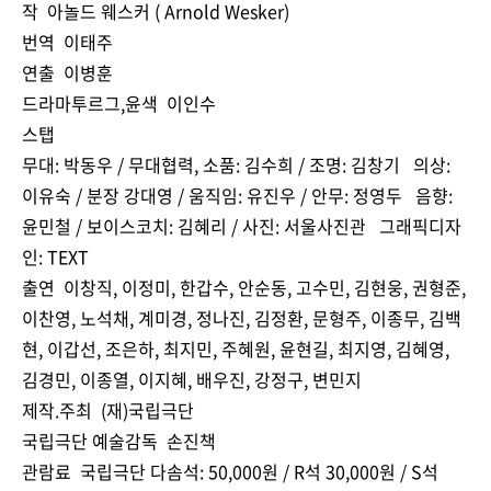
작 아놀드 웨스커 ( Arnold Wesker)
번역 이태주
연출 이병훈
드라마투르그,윤색 이인수
스탭
무대: 박동우 / 무대협력, 소품: 김수희 / 조명: 김창기 의상:
이유숙 / 분장 강대영 / 움직임: 유진우 / 안무: 정영두 음향:
윤민철 / 보이스코치: 김혜리 / 사진: 서울사진관 그래픽디자
인: TEXT
출연 이창직, 이정미, 한갑수, 안순동, 고수민, 김현웅, 권형준,
이찬영, 노석채, 계미경, 정나진, 김정환, 문형주, 이종무, 김백
현, 이갑선, 조은하, 최지민, 주혜원, 윤현길, 최지영, 김혜영,
김경민, 이종열, 이지혜, 배우진, 강정구, 변민지
제작.주최 (재)국립극단
국립극단 예술감독 손진책
관람료 국립극단 다솜석: 50,000원 / R석 30,000원 / S석