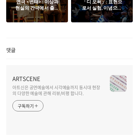
연극 <변태> : 이상과
「디 오써」: 표현으
현실의 간극에서 출현
로서 실험, 이념으로
하는 변신의 욕망
서 텍스트의 미지근한
배합
댓글
ARTSCENE
아트신은 공연예술에서 시각예술까지 동시대 현장
의 다양한 예술에 관해 리뷰/비평 합니다.
구독하기