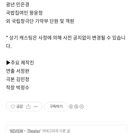
광년 민은경
국밥집여인 왕윤정
외 국립창극단 기악부 단원 및 객원
* 상기 캐스팅은 사정에 의해 사전 공지없이 변경될 수 있습니
다.
▶주요 제작진
연출 서정완
극본 김민정
작창 박정수
공감
구독하기
'
REVIEW
>
Theater
' 카테고리의 다른 글