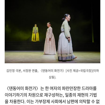
김민정 극본, 서정완 연출, 〈덴동어미 화전가〉[사진 제공=국립극장](이하
상동).
〈덴동어미 화전가〉는 한 여자의 파란만장한 드라마를
이야기하기의 차원으로 재구성하는, 일종의 재현의 기법
을 차용한다. 이는 가부장제 사회에서 남편에 의탁할 수 없