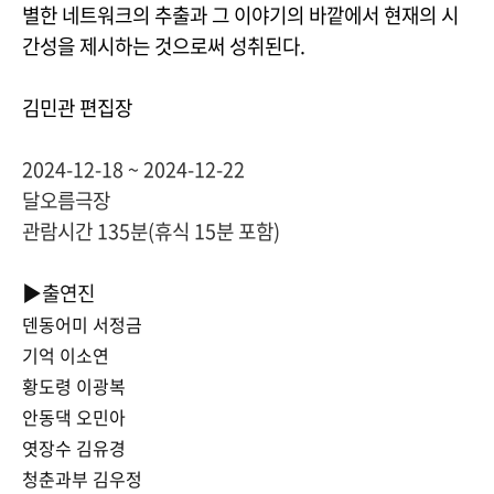
별한 네트워크의 추출과 그 이야기의 바깥에서 현재의 시
간성을 제시하는 것으로써 성취된다.
김민관 편집장
2024-12-18 ~ 2024-12-22
달오름극장
관람시간
135분(휴식 15분 포함)
▶출연진
덴동어미 서정금
기억 이소연
황도령 이광복
안동댁 오민아
엿장수 김유경
청춘과부 김우정