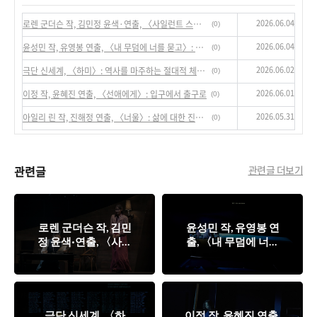
2026.06.04
로렌 군더슨 작, 김민정 윤색·연출, 〈사일런트 스카이〉: 우주라는 질서의 숭고함에 대한 서사, 그리고 남는 미완의 부유물들
(0)
2026.06.04
윤성민 작, 유영봉 연출, 〈내 무덤에 너를 묻고〉: 역사를 추출해 현실을 장면화하기
(0)
2026.06.02
극단 신세계, 〈하미〉: 역사를 마주하는 절대적 체험성…
(0)
2026.06.01
이정 작, 윤혜진 연출, 〈선애에게〉: 입구에서 출구로
(0)
2026.05.31
아일리 린 작, 진해정 연출, 〈너울〉: 삶에 대한 진정한 선택에 대하여
(0)
관련글
관련글 더보기
로렌 군더슨 작, 김민
윤성민 작, 유영봉 연
정 윤색·연출, 〈사일
출, 〈내 무덤에 너를
런트 스카이〉: 우주
묻고〉: 역사를 추출
라는 질서의 숭고함에
해 현실을 장면화하기
대한 서사, 그리고 남
는 미완의 부유물들
극단 신세계, 〈하
이정 작, 윤혜진 연출,