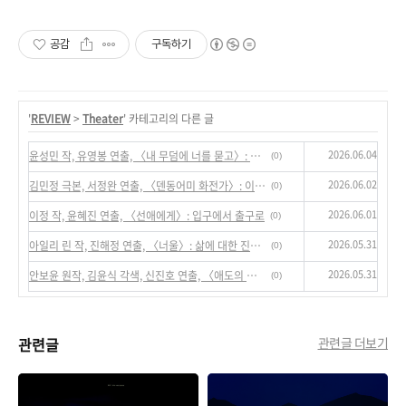
공감
구독하기
'
REVIEW
>
Theater
' 카테고리의 다른 글
2026.06.04
윤성민 작, 유영봉 연출, 〈내 무덤에 너를 묻고〉: 역사를 추출해 현실을 장면화하기
(0)
2026.06.02
김민정 극본, 서정완 연출, 〈덴동어미 화전가〉: 이야기하기와 연행 속 교직되는 여성들의 삶과 현재성
(0)
2026.06.01
이정 작, 윤혜진 연출, 〈선애에게〉: 입구에서 출구로
(0)
2026.05.31
아일리 린 작, 진해정 연출, 〈너울〉: 삶에 대한 진정한 선택에 대하여
(0)
2026.05.31
안보윤 원작, 김윤식 각색, 신진호 연출, 〈애도의 방식〉 : 서사의 틈을 메우다
(0)
관련글
관련글 더보기