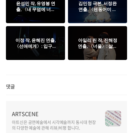
윤성민 작, 유영봉 연
김민정 극본, 서정완
출, 〈내 무덤에 너를
연출, 〈덴동어미 화
묻고〉: 역사를 추출
전가〉: 이야기하기와
해 현실을 장면화하기
연행 속 교직되는 여
성들의 삶과 현재성
이정 작, 윤혜진 연출,
아일리 린 작, 진해정
〈선애에게〉: 입구에
연출, 〈너울〉: 삶에
서 출구로
대한 진정한 선택에
대하여
댓글
ARTSCENE
아트신은 공연예술에서 시각예술까지 동시대 현장
의 다양한 예술에 관해 리뷰/비평 합니다.