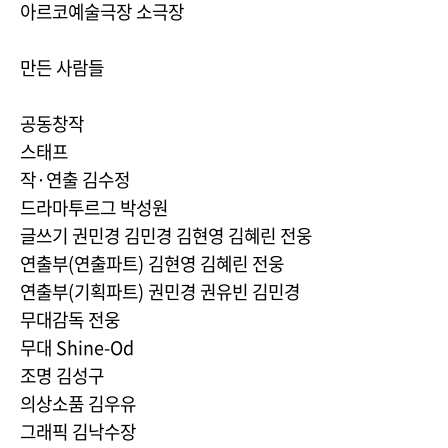
아르코예술극장 소극장
만든 사람들
공동창작
스태프
작·연출 김수정
드라마투르그 박성원
글쓰기 권민경 김민경 김현영 김혜린 전웅
연출부(연출파트) 김현영 김혜린 전웅
연출부(기획파트) 권민경 권유빈 김민경
무대감독 전웅
무대 Shine-Od
조명 김성구
의상소품 김우유
그래픽 김낙수장