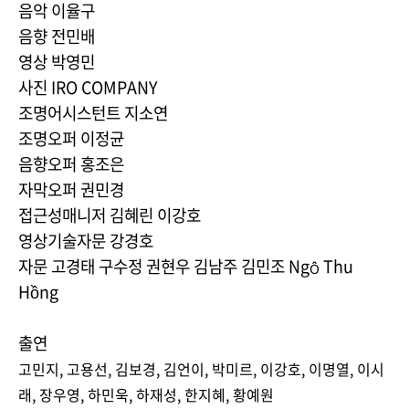
음악 이율구
음향 전민배
영상 박영민
사진 IRO COMPANY
조명어시스턴트 지소연
조명오퍼 이정균
음향오퍼 홍조은
자막오퍼 권민경
접근성매니저 김혜린 이강호
영상기술자문 강경호
자문 고경태 구수정 권현우 김남주 김민조 Ngô Thu
Hồng
출연
고민지, 고용선, 김보경, 김언이, 박미르, 이강호, 이명열, 이시
래, 장우영, 하민욱, 하재성, 한지혜, 황예원