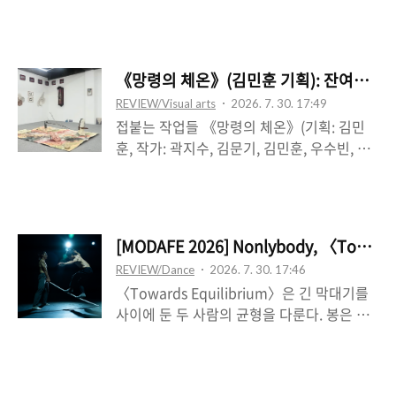
인과 마지막 2행의 커플릿 한 번으로 마무리
상으로서 신체의 확장을 기하는 한편 감정의
된다. 한 명의 배우 윤성원은 잠재적인 신체
경계적 표지를 구성한다. 그러니까 감정을 다
로서 파편적 이야기들을 하나의 공통된 세계
시 대상에 가두어 흘려보냄이 가능해진다. 가
의 구조로 연결 짓는다. 잠재성을 구체적 다
령 초반 수건을 한쪽 팔로 뒤로 젖힐 때 근엄
《망령의 체온》(김민훈 기획): 잔여적 정
양성으로 연장하는 이 신체 ‘바깥’에는 또 다
한 표정은 순식간에 누그러들며 미소로 변한
REVIEW/Visual arts
2026. 7. 30. 17:49
른 외부의 신체성으로 기입되는 목소리, 곧
다. 그처럼 질서 잡힌 태도는 화색 돋은 얼굴
접붙는 작업들 《망령의 체온》(기획: 김민
내레이션이 있다. 이에 따라 각각의 행을 지
로 일시에 뒤집히곤 ..
훈, 작가: 곽지수, 김문기, 김민훈, 우수빈, 유
정하고 시작되는 방식 안에서 일종의 시가 낭
세희, 하슬기, 허수연)은 각자의 작업의 흔적,
독되고 있는 셈인데, 윤성원은 구조적으로 그
부산물, 잔여 같은 것들을 재방문하여 끄집어
시의 내부에 있지만, 그 말의 바깥에 있다. 행
내 재구성하는데, 버려지고 유예되고 망각된
은 막과 절합되기 때문이다. 목소리가 끝나는
그리하여 자기 내 결여-과잉으로 합성되는 어
지점이 아니라 행위가 시작되며 공간이 어두
[MODAFE 2026] Nonlybody, 〈T
떤 정동의 사물들로서 그러하다. 이는 비체이
워지는 지점이 대부분 그 행이 끝나는 지점이
REVIEW/Dance
2026. 7. 30. 17:46
거나 퀴어이거나 타자인 어떤 사회적 존재의
다. 곧 행은 막으로 닫힌다. 윤성원은 목소리,
〈Towards Equilibrium〉은 긴 막대기를
차원을 친근하면서도 그리하여 자기 연장적
일종의 그..
사이에 둔 두 사람의 균형을 다룬다. 봉은 하
인 내부의 측면으로 다시 갈음하면서, 곧 자
나만 있고, 한 사람―Li-En HSU―이 봉을 점
기 존재론적 시차로서 기입하면서 나타나는
유하고 다른 사람―Yu-Chi CHEN―이 이를
부분이다―“망령의 체온은 규정되지 못한 채
따라 하는 것에서 시작한다. 처음 이 모사는
로 존재와 부재 사이를 맴도는 흔적들”이자