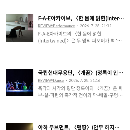
체의 전반적인 상태를 상징적으로 나타낸다
람인 양 걸어가는 모습을 취하는 첫 이미지가
는 인상을 준다. 그리고 이는 수건을 펼쳐서
보여주는 일종의 인형극적 재현의 양상은 짧
오른쪽 어깨가 마치 탈구되듯 힘이 빠지며 내
F-A-E아카이브, 〈한 몸에 얽힌(Intertw
지만 인상적인데, 이는 이후 두 사람―김혜현
려가는 순간의 고꾸라짐으로 연결된다. 장구
REVIEW/Performance
2026. 7. 28. 21:32
과 곽민우―이 만나 주로 지팡이 하나만 가지
가 두드러지며 어떤 정체 구간이 만들어지는
F-A-E아카이브의 〈한 몸에 얽힌
고 주고받는 긴밀한 관계로 진척되는 과정을
데, 이때 장구는 중심을 잡으면서..
(Intertwined)〉은 두 명의 퍼포머가 벽 ‘너
예기하는 상징적 장면으로서 결정적이다. 지
머’의 카메라와 스크린-벽에 각각 반향하며
팡이의 굴곡 있는 손잡이의 특성상, 손목을
카메라-스크린의 이행 ‘안에서’ 서로를 횡단
가볍게 돌림으로써 곧 손잡이를 위로 띄우거
한다. 두 사람의 이미지는 동시적이고 혼합되
나 아래를 지탱하거나 할 수 있는데, 이는 마
지만, 이는 전자(권요셉)가 자신의 이미지를
술의 효과와 같이 지팡이를 허공에 띄우고 다
국립현대무용단, 〈개꿈〉(정록이 안무):
후자(권요한)에게 쥐여준다는 일방향적 전개
시 내리는 과정에서 상대의 시선을 훔친다.
REVIEW/Dance
2026. 7. 28. 21:16
를 따른다. 하지만 전자가 후자의 이미지를
그리고 이러한 속임수는 무엇보다 그것을 또
촉각과 시각의 횡단 정록이의 〈개꿈〉은 피
볼 수는 없다. 스크린은 동시에 투과되지 않
는 서로를 주고받는 유희에 기..
부-살-파편의 촉각적 전이와 막-베일-구멍의
는 벽이기 때문이다. 사실상 이 벽면은 일정
시각적 산만함의 기호학적 횡단으로 쓰이는
한 양쪽 가를 통해 어렴풋하게 반대쪽의 일부
데, 그에 따라 무대는 마치 다트판이나 융단
를 노출하는데, 따라서 반대쪽으로 횡단해 전
의 하나의 균일한 바닥이 되거나 하나의 레이
자를 전면 가시화할 수 있는데, 이는 전자의
어―바깥을 숨기거나 차단하는―로서 이미
‘대부분’의 기각을 통해 스크린-인터랙티브
아하 무브먼트, 〈맨땅〉(안무 하지혜): 
지로 결정된다. 존재자들은 편재할 뿐인데,