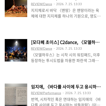
퍼포먼스를 동시에 바라보는 후자를 마찬가
REVIEW/Dance
2026. 7. 25. 13:33
이는 뒤섞이지 않음을 말한다. 또는 개별 기
지로 전면 기각―일부 수용―함으로써 가능
지지체로서 바닥 〈맨땅〉은 맨땅이라는 육
호로서 자족적이다, 또는 과잉되어 있다. 이
하다. 여기서 아마도 중앙..
체에 대한 지지체를 하나의 기원으로, 영도로
것은 ‘개꿈’(이기에 가능한 것)이 아니라―포
두는데, 이는 맨땅을 매체로서 탐문한다는 것
스트모던의 낡은 비유에 가깝다.―, 반대로
을 의미하며, 맨땅의 연장선상에서 움직임을
그것을 가능하게 하기 위해 강도를 주입한 것
탐색해 간다는 걸 또한 의미한다. 소위 맨땅
이(기에 개꿈이 가능하)다. 곧 개꿈은 은유적
에의 몸, 맨땅과의 교감 작용을 통해 〈맨
으로 성립하는 것이 아니라, 환유적으로 도달
[모다페 초이스] C2dance, 〈모델하우
땅〉은 무엇을 드러내고자 하는 것인가. 이는
하는 무엇이다. 개별 퍼포머들은 서로가 아니
REVIEW/Dance
2026. 7. 25. 13:33
쉬이 아무것도 없이 시작하는 우리의 현실,
라, 점성의 하얀 물질, 반죽 같고 비정형의 구
〈모델하우스〉는 시작 시의 워킹패드, 이후
곤궁한 삶에 대한 상투적인 비유로 환원될 위
체이며 한 손에 제법 큼지..
등장하는 투시도법을 차용한 파란색 그래픽
험을 갖는데, 그것은 신체적인 것이 단순히
이미지 패널로 구현한 ‘모델하우스’를 주요한
비언어적인 것으로 재현될 수 있는 위험의 그
오브제로 등장시킨다. 전자가 신체의 직접적
반대편에 위치한다. 곧 신체-움직임이 실은
지지체라면, 후자는 배경으로서 공간감을 가
언어적이라는 것이 아니라, 언어를 경유할 수
설한다. 이층 침대가 잠깐 등장하는 한편, 회
밖에 없으며, 또한 그 언어를 궁극에는 가로
임지애, 〈바다를 사이에 두고 응시하는 섬
색 정장에 흰색 선분이 동일한 간격으로 연이
지를 수 있어야 한다는, 가로지를 수밖에 없
REVIEW/Performance
2026. 7. 25. 13:33
어 그려져 4선을 이룬, 특정 브랜드를 떠올리
다는 것이다. 이는 언어와 신체가 양립할 수
번역, 시차적인 혹은 연대하는 임지애의 〈바
게 하는 무늬로 응결되는 의상 역시 하나의
있는 근거를, 또한 그..
다를 사이에 두고 응시하는 섬들처럼〉(이하
주요한 이미지를 그린다. 전자에서, 처음 발