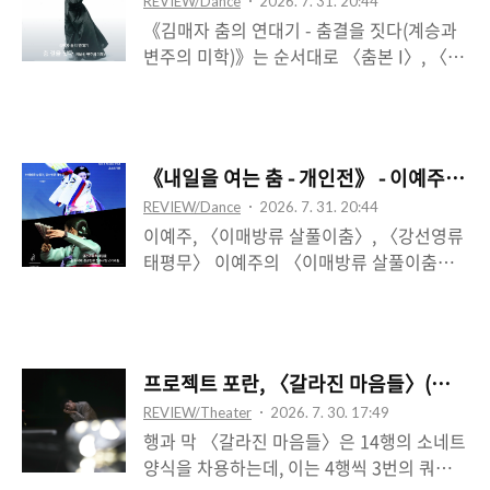
REVIEW/Dance
2026. 7. 31. 20:44
적으로 그 생명이 가시화된다. 무대 상수와
을 상정하며, 중앙 공간을 한 순간에 그 둘이
《김매자 춤의 연대기 - 춤결을 짓다(계승과
하수 가에 각각 3대씩 세워진 형광등 스탠드
고속도로 한복판으..
변주의 미학)》는 순서대로 〈춤본 I〉, 〈일
에 형광등 하나를 끼워 넣음과 함께 공간을
무〉, 〈광〉 세 작업을 모았는데―각각 김
구동하고 동시에 지배하는 디제시스 사운드
미선, 김성의, 손미정이 독무를, 김지영, 백주
―형광등과 동기화되는 지점으로 삽입되며
희, 고경혜, 황인정이 세 공연의 군무를 맡았
공간과 결착한다.―가 출현하면서, 두 개의
다.―, 전통의 형식을 가져오고 활용하되 자
별이 충돌함을 가정한 1장에서의 타 별의 새
《내일을 여는 춤 - 개인전》 - 이예주, 조
연과 맺는 존재의 뜻과 숨에 대한 강조를 통
로운 생명체가 먼저 도착한 데 이어, 그것이
REVIEW/Dance
2026. 7. 31. 20:44
한 세계관의 새로운 정립으로써 거대하고 극
실험실 체제와 결속하며 이후 실험을 통해
이예주, 〈이매방류 살풀이춤〉, 〈강선영류
적인 세계 환경 내 존재의 체험 양식을 구성
‘재’탄생하게 됨의 계기를 여..
태평무〉 이예주의 〈이매방류 살풀이춤〉
하고, 동시에 세계의 생성 구조 내 존재의 역
은 살을 맺고 푸는데[기경결해(起景結解)],
량과 힘을 창발시킨다고 할 수 있었다. 일종
역설적으로 풀기 위해 먼저 맺힌다. 살은 부
의 ‘전통으로서 김매자’를 상정하는 가운데,
정적 대상으로 따로 분리될 수 있는 것이 아
“계승과 변주”라는 것은 내재적 차원을 벗어
니라 감정으로 체현되는데, 그 결과 춤은 비
나게 되며, 일견 형용 모순적인 전제로 느껴
프로젝트 포란, 〈갈라진 마음들〉(윤성원 
극과 희극을 횡단하는, 비극이 희극으로 융해
지는데, “연대기”적 시간관을 계속 유지하기
REVIEW/Theater
2026. 7. 30. 17:49
되는 과정으로 나타난다. 그러니까 살을 경계
위해서는‘변주’보다는 ‘계승’에 초점을 맞춰
행과 막 〈갈라진 마음들〉은 14행의 소네트
하여 ‘품고’ (체화된 그) 살을 기꺼이 흘려보낸
야 하기 때문..
양식을 차용하는데, 이는 4행씩 3번의 쿼트레
다. 이때 흰 수건은 신체 외재적인 예외적 대