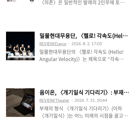
〈의존〉은 일반적인 발레의 2인무에 토대를
기보다는 하나의 차원이 더해지는 것과 같은
두되, 그것을 형태적, 테크닉적 차원의 상동
데, 둘의 관계 안에서 제3의 지점이 통로로서
성으로부터 구도의 조정, 독립된 기전의 움직
생겨나는 수학의 “연결합”으로서 표상된다.
임 등을 통해 조금 더 내밀한 차원의 반독립
실제 극을 쓴 수학자 최재경은 어릴 적 문학
적 현존의 양상으로 전화시켰다고 볼 수 있겠
가의 꿈을 꿀 때 그 우상으로 황순원을 예시
밀물현대무용단, 〈헬로! 각속도(Hello! An
다. 하얀색 브라탑과 반바지, 하얀색 긴 바지
로 드는데, 황순원의 문학적 모티브는 “순
REVIEW/Dance
2026. 8. 2. 17:03
만 입은 여자(조현희)와 남자(강미호)는 처음
원”이라는 극 중 인물로 체현된다. 곧 “링반
밀물현대무용단의 〈헬로! 각속도 (Hello!
상수에서 옆모습으로 나란히 등장하는데, 곧
데룽”이라는 산속..
Angular Velocity)〉는 제목으로 “각속
둘은 하나의 존재인 것처럼 보인다. 이때 보
도”라는 물리 용어를 합성한다. ‘각속도’란
통 움직임의 지지체가 되는 남자의 역할은 남
‘각(도)’과 ‘속도’가 합성된 단어로, 회전운동
자가 처음 바깥에 위치하며, 둘이 일직선 방
을 하는 물체의 단위 시간당 회전 각도 값을
향으로 하수로 이동하는 과정에서 ‘안’의 공
의미하는데, 이는 곧 운동체의 속도를 의미한
간성을 구축해 가는 것으로 이어지는데, 이때
음이온, 〈개기일식 기다리기〉: 부재를 
다. 각속도는 선행하는 운동체를 전제하지만,
여자의 비켜나감, 동시에 남자의 막의 역할에
REVIEW/Theater
2026. 7. 31. 20:44
그 운동체를 관찰하는 자의 시점으로 완성된
서 옮겨가는 두 팔의 중심된 선분들의 남자~
부재의 형식 〈개기일식 기다리기〉(이하
다. 첫 장면인 내려꽂히는 조명 아래, 양동이
여자의 연속적 움..
〈개기일식〉)는 어느 미래의 시점을 끌고 오
를 내려다보고 있는 남자의 모습은 시종일관
는데, 이는 375년 만에 찾아오는 개기일식이
지속되는데, 양동이를 간수하고 지켜보는 남
2시간 뒤에 펼쳐진다는 전제이다. 이로써 사
자의 모습은 남자의 절대적인 상관물로 자리