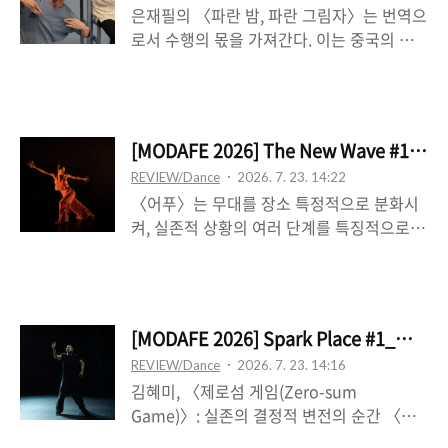
은재필의 〈파란 밤, 파란 그림자〉는 번역으
그것을 훼손하지 않는다는 범위 안에서 그것
들며, 사실상 그 ..
로서 수행의 몫을 가져간다. 이는 중국의 경
을 다룬다라는 이중의 가정을 이야기하는 듯
극 배우 메이란팡(梅蘭芳, Mei Lanfang)에
보인다. 일단 이는 재구성의 방식이 전통을
관한 리서치와 연구를 토대로, 『세설신어』
어떤 식으로든 변형한다는 점임을 수용하는
에 나온 이야기 한 토막, 입장 전에 나눠준 길
것으로 보인다. 반면, 이 부분이 ‘전통’ 자체가
다란 작은 종이 토막에 적힌 문장―“날개를
재해석된 결과임을 수용하기보다는, 그러한
[MODAFE 2026] The New Wave 
자른 것은 단지 새를 곁에 두기 위할 뿐. 꽃을
재구성이 어떤 방향을 향하는지, 어떤 의도로
REVIEW/Dance
2026. 7. 23. 14:22
기다리고 바람과 함께 꿈꾸는 새.”―으로부
써 행해지는지를 말하지 않음으로써, 원본을
〈어푸〉는 무대를 장소 특정적으로 분화시
터 극을 구성한다. 남성이지만 여성만을 연기
앞에 세우고, 그 ..
켜, 실존적 상황의 여러 단계를 특징적으로
한 메이란팡의 일례는 버틀러의 젠더는 수행
잘 보여준다. 처음 전면 벽을 활용해 물구나
에 입각해 쓰이는 것이라는 젠더 수행성의 개
무서기를 하다, 무대 중앙부로 나오며 관객을
념을 즉각 상기시킨다―이는 비근한 예로, 정
마주한 채 불안과 망설임을 수반한 행위 양식
은영의 ‘여성국극’ 관련 작업들을 들 수 있다.
을 가져가다, 상수 무대 앞쪽에서 의사-돈뭉
작가에게 있어, 타자성의 존재로서 메이란팡
[MODAFE 2026] Spark Place #1
치에 파묻혔다, 하수 뒤쪽에서 요가 동작들을
을 경유해, 경극을 수행한다는 것은 어떤 의
REVIEW/Dance
2026. 7. 23. 14:16
재현한다. 이러한 연극적 양상의 행위들이 수
미일까. 경극 자체가 기존의 젠더 개념을 전
김혜미, 〈제로섬 게임(Zero-sum
행적 차원에서 각각 일어남으로써 진정한 것
복하는 ..
Game)〉: 실존의 결정적 변전의 순간 〈제
으로 거듭나는데, 이때 연극이 실재를 재현하
로섬 게임(Zero-sum Game)〉은 두 남녀
는 것―연극이 실재를 담아내는 매체가 되는