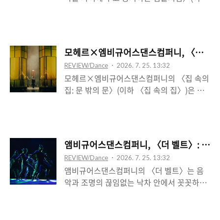
〈섬들처럼〉)은 제목과 같이, 두 출연자인,
전기와 같은 일정한 동력이 부여되는 장치가
일본과 독일에서 각각 거주하는 재일조선인
내는 소음 아래, 어둠 속에서 모로 누워 꾸물
4세 조혜미와 안무가 임지애의 한국(의 춤)이
꾸물 굴곡이 있는 구조물을 통과해가는 존재
라는 공통점을 하나의 결절점으로 두고, 하나
들의 첫 장면은, 컨베이어벨트 위에 부착되는
모헤르×엠비규어스댄스컴퍼니, 〈집 속의 집
의 바다를 사이로 마주하고 있는, 일본과 한
몸의 적나라한 양상을 보여준다. 이는 비교적
REVIEW/Dance
2026. 7. 25. 13:32
국의 역사-지리적 차이로써 그 둘의 관계를
무대 바깥쪽 중앙에 임시로 위치하는―한번
모헤르×엠비규어스댄스컴퍼니의 〈집 속의
상징적으로 의미화하는데, 역으로 일본과 한
에 치워지는―, 의사-..
집: 문 밖의 문〉(이하 〈집 속의 집〉)은 무
국의 부정적 관계성의 바깥으로 출현하는 실
대 막과 문틀 형상의 긴 높이의 직육면체 철
제적 차원의 의미-흔적을 특히 조혜미가 체현
재 구조물로써 안과 밖의 경계를 표시한다.
하고 있음에서 이것이 가능하다고 하겠다. 이
존재들은 그 경계에서 서로 마주하며 동시에
때 조혜미가 일본에서 고국을 그리워하는 특
나뉜다. 그 ‘경계’는 두드리거나 열어야 하는
수한 한국인의 지위를 선취한다면, 그것과 공
앰비규어스댄스컴퍼니, 〈더 벨트〉: 끝없
문 그리고 투과하는 투명한 창문의 메타포를
통의 근거를 이루는, 곧 그것에 공감할 수 있
REVIEW/Dance
2026. 7. 25. 13:32
인장하며, 동시에 각자가 내속한 공간의 한계
는 임지애는 그 반대편에서 한국의 환유물이
앰비규어스댄스컴퍼니의 〈더 벨트〉는 음
를 나타낸다. 처음 막이 일부 걷히며 틈이 생
되는데, 이로써 제목의 은..
악과 조명의 끊임없는 낙차 안에서 꼿꼿하고
긴다. 그러니까 〈집 속의 집〉이 막 너머로,
도 유유하게 대열을 이루는 일군의 선글라스
저 너머로 이행하는 서사가 아니라, 그 막을
낀 무용수 집단이 보여주는 역동적 자태와 가
둘러싸고 분기된 두 영역의 영원한 간격을 확
속하는 몸짓에 대한 경이와 감응을 꾀하는 작
인하는 데 서사의 초점이 자리함을 환기할 필