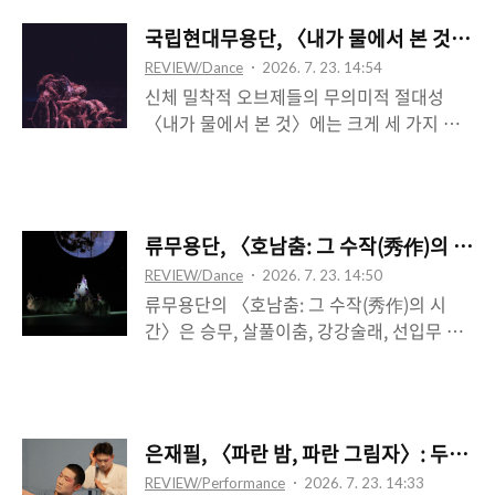
품이라 하겠다. 또는 세계의 변경이 있고, 각
요가 있는데, 그 틈은 그것의 ‘속’을 불안하면
국립현대무용단, 〈내가 물에서 본 것〉(안
기 다른 몸들이 있고, 그 몸들이 일정 정도의
서 동시에 기대를 안기는 차원에서 들여오면
REVIEW/Dance
2026. 7. 23. 14:54
양식성과 구조적인 상응의 특성을 띠고 질주
서 동시에 그 밖, 가장자리에 머문 신체의 영
신체 밀착적 오브제들의 무의미적 절대성
함을 지켜보는 작품이라 하겠다. 그것은 이른
역에서의 ..
〈내가 물에서 본 것〉에는 크게 세 가지 오
바 우스꽝스러운 숭고미라 할 수 있을 거 같
브제가 등장하는데, 먼저 쿼터파이프에서 바
은데, 거기에는 어떤 특별한 서사가 없으며,
닥으로 이어지는 금속 철판에 접착된 파란 비
단지 하나의 서사가 있다면, 이는 그것이 어
닐의 배경 자체이며, 또 하나는 물이 든 컵, 그
떤 소진을 향해 간다는 것이다. 감응의 차원
리고 달걀이 담긴 계란판이 그것이다. 이는
은 소진을 유예하는 지속의 힘, 아니 어쩌면
류무용단, 〈호남춤: 그 수작(秀作)의 시
모두 신체와 연루되는데, 파란 비닐을 뜯는
소진 자체라는 점에 있으며, 따라서 이들의
REVIEW/Dance
2026. 7. 23. 14:50
초반 긴 행위의 연속으로, 물을 돌아가며 마
우스꽝스러운 외양은 그 소진되는 바를 가장
류무용단의 〈호남춤: 그 수작(秀作)의 시
셔 바닥에 뿜는 중반 일부 구간으로, 후반 계
진정한 것으로 보여준다는 ..
간〉은 승무, 살풀이춤, 강강술래, 선입무 이
란판을 인 남자의 등장 이후, 무대에 어질러
상 네 개의 춤을 “다시 쓰”거나 “재해석”하
진 달걀을 바닥에 던져 깨뜨리는 행위 구간이
고, 마지막으로 진도북춤과 우도설장구를 엮
그것으로, 오브제는 모두 행위에 따른 변용의
어 만든 〈한국의 미 Ⅱ〉를 선보이는데, 이
과정을 이룬다. 곧 이 사물들은 독립적이지
는 특정 전통을 가져오되 그것을 편집하는 기
않으며, 행위의 근거가 되는 동시에 그 행위
은재필, 〈파란 밤, 파란 그림자〉: 두꺼
술이 단지 그 위에 ‘부가’되는 것임이 중요한
와 결속된 차원에서 그 사물이 갖는 의미를
REVIEW/Performance
2026. 7. 23. 14:33
듯 보인다. 이는 전통을 원본으로 전제하고
행위가 갖는 의미와 구분 불가능한 것으로 만