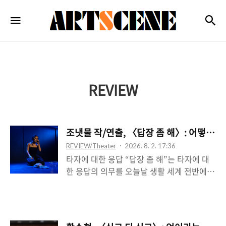
ARTSCENE
검
메뉴
REVIEW
조냇물 작/연출, 〈답장 좀 해〉: 어떻게 
REVIEW/Theater
2026. 8. 2. 17:36
타자에 대한 응답 “답장 좀 해”는 타자에 대
한 응답의 의무를 오늘날 생활 세계 전반에
자리 잡은 휴대폰을 경유한 채 다시 쓴 것 같
아 보이는데, 이는 발신이 아니라 수신의 차
원에서 들려오는 것에 가깝다. 곧 타자를 향
한 요청이 아니라 타자의 요청이 수용된 시점