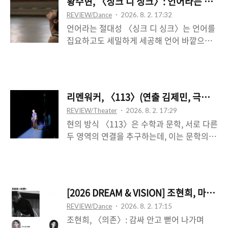
황수현, 〈싱크 디 싱크〉: 언어라는 신체
에서의 피드백 고리가 한 차례 완성되는 시
REVIEW/Dance
2026. 8. 2. 17:32
점, 나의 요구가 아니라 너의 요구를 듣는 나
언어라는 절대성 〈싱크 디 싱크〉는 언어를
자신에 대한 위치성으로부터 정립되는 윤리
집요하고도 세밀하게 세공해 언어 바깥으로
를 다루고 있다고 보이는데, 그렇지 않다면
향하는 시도로서, 이는 둘 혹은 셋의 (불)협화
이 문장은 너무 범박해지고 마는 것이다. 곧
음으로써 기입되는데, 실재는 언어를 다양한
타자에의 윤리를 상정하는 문장 형식의 제목
인식의 식역 장치로 거름으로써 언어의 경계
은 공연 중간에 나오지 않는다는 점에서 한층
를 흐트러트리는 지점에서, 하지만 그것이 언
의미심장하고도 모호한 것이 되는데, 이는 미
리멘워커, 〈113〉(연출 김제민, 극작 최재
어의 파편을 결코 잃어버리지는 않는 어떤 지
추홀구에 살고 있는 동생 미조와 어머니의 집
REVIEW/Theater
2026. 8. 2. 17:29
점에서, 또는 언어의 잔여 자체―잔여가 언어
이 재개발 상황에 놓인 가운데 천장에 새는
현의 방식 〈113〉은 수학과 문학, 서로 다른
적인 무엇―로서 주어지는 지점에서, 곧 언어
비로 인한 곤궁의 상황..
두 영역의 연결을 추구하는데, 이는 문학의
가 독특해지는, 기괴하거나 우스꽝스러워지
진리와 수학의 진리가 서로를 마주하고 있는
면서 주어지는 무엇이다. 언어는 주요한 매체
단계, 하나의 언어로 다른 언어를 설명할 수
일 뿐만 아니라, 절대적이다. 곧 신체가 아니
있는 단계로써 드러난다. 두 다른 영역은 수
라 언어가 절대적(인 매체)이다. 언어가 신체
학자 서혁과 시인 순원이라는 실제 존재 양식
에가 아니라 반대로 신체가 언어에 기생한다.
[2026 DREAM & VISION] 조현희, 마
으로 수렴하며, 이 둘이 친구로서 나누는 대
물론 언어 자체가 국소 차원으로 분절되어 신
REVIEW/Dance
2026. 8. 2. 17:15
화는 그러한 과정을 표현한다. 이때 하나가
체로 환원되는 의미 상실의 예외적 지점도 분
조현희, 〈의존〉: 감싸 안고 뻗어 나가며
다른 하나를 마주하여 합치되는 건 번역이라
명 있다. 가령 침을 ..