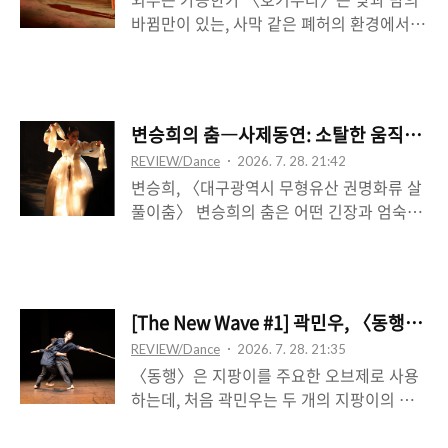
있는 케틀벨은 무대적 제약이 되거나 전적으
바뀜만이 있는, 사막 같은 폐허의 환경에서
로 활용되는 매체가 아니며, 하나의 배경적
정처 없이 살아가는 또는 이동하는 교코와 게
사물이거나 일부 활용될 뿐인데, 그것은 그럼
사쿠, 그리고 우연히 합류한 야스오 셋을 현
에도 결정적이며, 모든 것의 본원이 된다. 곧
상한다. 이 미지의 공간은 전쟁이 종식되었지
케틀벨은 외부의 대상이 아니라, 남자의 신체
만 미사일이 컴퓨터의 제어로 여전히 날아다
적 환유물로 자리하며, 곧 심리적 상관물로서
변승희의 춤―사제동연: 소탈한 움직임과 
니고, 인간의 흔적은 찾을 수 없다. 문명도, 외
서사에 내속한다. 반대로 남자는 케틀벨로서
REVIEW/Dance
2026. 7. 28. 21:42
부도, 타자도 주어지지 않는다. 다만, 야스오
신체를 체현한다. 그러니까 이 작용은 케틀벨
변승희, 〈대구광역시 무형유산 권명화류 살
라는 정체불명의 인물은 이 둘의 정처 없음에
이라는 물성이 심리..
풀이춤〉 변승희의 춤은 어떤 긴장과 엄숙함
저쪽의 거리라는 관념을 들여온다. 하지만 야
따위를 내려놓고 턱 힘을 뺀 소탈한 미가 있
스오를 경유해 그들의 내면이 상정되는 것 역
었는데, 이는 처연한 느낌을 전체적으로 가두
시 아니며, 그 반대의 차원, 야스오를 통해 그
거나 응결시키지 않은 채로 그저 흘러간다는
들이 어떤 인물로 객관화되는 것 역시 아니
인상을 준다. 시작에는 단단하고 딱딱하다는
다. ‘예수’와 이름의 유사성―중국식 발음으
[The New Wave #1] 곽민우, 〈동행
인상을 줄 정도였는데, 악단의 구음이 재차
로 한자를 빌려 적은 음역어 耶蘇를 음독하면
REVIEW/Dance
2026. 7. 28. 21:35
들어갈 때 그는 살짝 미소를 짓고서는 몸을
‘야소(やそ)’가 된다.―뿐만 아니라, 오병이어
〈동행〉은 지팡이를 주요한 오브제로 사용
단번에 변환한다. 수건을 고개에 두르고 두
의 기적을 ..
하는데, 처음 곽민우는 두 개의 지팡이의 손
손목을 꺾어 내리는데, 이는 그 꺾임의 정도
잡이를 맞물려 들고 하나씩 바닥을 짚어 가는
로 인해, 고꾸라진 신체를 또 무의지적인 신
모습을 연출한다. 이 최소한의 사물로 한 사