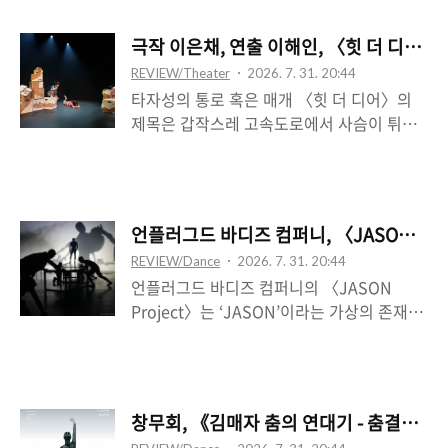
건은 아직 발생하지 않은 것, 그러나 발생할
하는 양동이, 또는 일체화된 양동이와 남자의
것이 된다. 그런데 러닝타임이 2시간이므로,
관계를 나타낸다. 양동이는 후반에 한 차례
극작 이은채, 연출 이해인, 〈힛 더 디어〉
정확히 개기일식의 순간은 극이 닫히는 순간
쏟아지고, 마지막 장면에서 무대 끄트머리에
REVIEW/Theater
2026. 7. 31. 20:44
이 된다. ‘서서히’ 조명이 일부 꺼지는 기이하
놓인 다섯 개의 양동이를 앞에 두고 몸을 씻
타자성의 통로 혹은 매개 〈힛 더 디어〉의
고도 모호한 정적의 결말은 무언가를 정확하
는 ..
제목은 갑작스레 고속도로에서 사슴이 튀어
게 지칭하는 대신, 공백과 부재의 혐의를 짙
나올 때 사슴을 피하지 말고, 사슴을 치라는
게 드리운다. 그것은 극장, 공간의 실재성을
조언을 함의하는데, 여기서 사슴은, 그리고
향하는 공허한 시선의 운동성 외에 무언가를
그 사슴을 바라보는 맞은편의 주체는 어디에
전달하지 않는다. 그렇다면 사실상 실재를 유
해당할까. 집을 떠나는 아이 둘과 그 둘을 지
예하고 지연하는 시간의 이 전략은 무엇을 위
언플러그드 바디즈 컴퍼니, 〈JASON Pro
켜보는 다듬이 벌레라는 이중 구조로 전개되
한 것일까. 기다림이 관객에게 수여되었을
REVIEW/Dance
2026. 7. 31. 20:44
는 〈힛 더 디어〉는, 극장 2층을 활용하여
때, 곧 입장 시 돗자리 하나가 주어지고 각자
언플러그드 바디즈 컴퍼니의 〈JASON
방 안에서 망원경을 들고 우주를 살펴보는 것
의 자리를 자신이 ..
Project〉는 ‘JASON’이라는 가상의 존재를
으로써 후자의 등장을 알리는 것과 같이, 저
통해 지구의 문명 전반을 재상기하는 차원에
너머의 행성에 있는 벌레와의 닿을 수 없는
서, 그의 시점으로부터 우리를 역투시하게끔
거리를 극장의 복층 구조로써 주로 처리한다.
하는데, 암전 이후 실험실에 착륙한 벌거벗은
그리고 이때 공연이 시작되는 그 아래쪽 1층
존재로부터 공연이 시작되는바, 의식이 없는
하수 전면의 직사각형의 뚫린 입구는 주차장
창무회, 《김매자 춤의 연대기 - 춤결을 짓
그 존재는 실험실 무대에 올려짐으로써 본격
공간으로, 그러니까 마치 집을 빠져나오는 둘