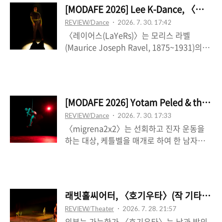
하나를 다루는 둘의 관계로 곧 바뀌게 되는
“저마다의 사적인 기억에서, 작업의 변두리
[MODAFE 2026] Lee K-Dance, 〈
데, 그것이 원점으로 돌아간 중반 이후에 Yu-
에서, 사회의 변두리에서 밀려나 끝내 이곳에
REVIEW/Dance
2026. 7. 30. 17:42
Chi CHEN은 Li-En HSU에게 시샘을 보이
남기를 선택한 ‘눈덩이’들”(김민훈)이다. 망령
〈레이어스(LaYeRs)〉는 모리스 라벨
며, 봉을 걷어찬다. 그럼에도 이 작품은 자본
이라고 하기에는 거..
(Maurice Joseph Ravel, 1875~1931)의
주의적 경쟁의 가치를 가져가지는 않는데, 오
《볼레로》(Boléro, M. 81)(1928) 아래, 이
히려 거기에는 상대를 따라가고 싶은 연합에
경은은 자신의 독무대에서 ‘여러’ 동시대 춤
의 갈망이 자리하는 것이다. 제목과 같이 ‘균
을 가져오는데, 이는 일정한 리듬 아래 점진
형을 향한’ 여정은 끊임없는 불안정의 질서에
적으로 커지고 고조되며 확장되는 반복 구조
기초하며, 어떤 힘을, 그것의 효과를 주고받
[MODAFE 2026] Yotam Peled & t
로 진행되는 음악을 ‘전유’하는 방식으로 그
는 것이 된다. 그리고 이는 봉을 매개로 상호
REVIEW/Dance
2026. 7. 30. 17:33
러하다. 결정적인 건 음악은 트는 대상이고
합입되는, 둘의 구분 불..
〈migrena2x2〉는 선회하고 진자 운동을
움직임에 대한 일종의 큐로서 적용되는 자기
하는 대상, 케틀벨을 매개로 하여 한 남자―
지시적 매체로 거듭난다는 것이다. 이는 음악
요탐 펠레드―의 영성적인 내면의 차원을 탐
이 움직임-이미지의 부속이 되는 차원이 아니
구하는 작업이다. 숭고하고도 엄숙한 어떤 분
라, 음악을 ‘인지’하고 그것을 파악하는 가운
위기가 자리하는데, 이는 둔중하고도 정적인
데, 거기에 움직임을 얹는다는 걸 의미하는
신체의 양상으로 체현된다. 그러니까 신체는
데, 결과적으로 그것이 가능한 건 《볼레로》
래빗홀씨어터, 〈호기우타〉(작 기타무라 소
주로 머물러 있으며, 어떤 하나의 중심적 좌
는 끊임없이 ‘다시’ 시작하는 음악이라는 사
REVIEW/Theater
2026. 7. 28. 21:57
표에 예속되어 있다. 무대 중앙으로 내려와
실 때문이다. 이러한 음악적 활용 방식은..
외부는 가능한가 〈호기우타〉는 낮과 밤의